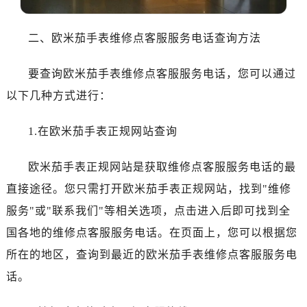
沈阳市沈河区中街路137号亨得利名表服务中心（品牌授权店）1层整层（需提前预约）
沈阳市沈河区中街路83号亨得利名表服务中心（品牌授权店）1层整层（需提前预约）
二、欧米茄手表维修点客服服务电话查询方法
乌鲁木齐市天山区红山路26号时代广场（CCMALL）C座17层17-B（需提前预约）
温州市鹿城区锦绣路1067号置信广场10层1015室（需提前预约）
要查询欧米茄手表维修点客服服务电话，您可以通过
哈尔滨市道里区友谊西路600号富力中心T2座写字楼29层03室（需提前预约）
以下几种方式进行：
大连市中山区人民路15号国际金融大厦7层G室（需提前预约）
佛山市禅城区季华五路57号万科金融中心C座12层1205室（需提前预约）
1.在欧米茄手表正规网站查询
东莞市东城街道鸿福东路1号民盈国贸中心T1写字楼9层907室（需提前预约）
无锡市梁溪区人民中路139号恒隆广场写字楼1座11层1104室（需提前预约）
欧米茄手表正规网站是获取维修点客服服务电话的最
南通市崇川区工农路57号圆融广场写字楼16层1603室（需提前预约）
直接途径。您只需打开欧米茄手表正规网站，找到"维修
苏州市苏州工业园区星港街199号苏州中心办公楼C座22层08室（需提前预约）
服务"或"联系我们"等相关选项，点击进入后即可找到全
武汉市江汉区解放大道686号世界贸易大厦38层09室（需提前预约）
国各地的维修点客服服务电话。在页面上，您可以根据您
南宁市青秀区金湖路59号地王大厦12楼1224室（需提前预约）
所在的地区，查询到最近的欧米茄手表维修点客服服务电
合肥市蜀山区潜山路111号万象城华润大厦B座12楼03室（需提前预约）
泉州市丰泽区宝洲路729号浦西万达中心写字楼A座7楼709室（需提前预约）
话。
青岛市南区山东路6号华润大厦B座22层04室（需提前预约）