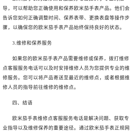
辽宁省鞍山市铁东区站前街欧米茄售后服务中心（需提前预约）
导，可以帮助您正确使用和保养欧米茄手表产品。他们会
辽宁省本溪市平山区胜利路欧米茄售后服务中心（需提前预约）
告诉您如何正确调整时间、保养表带、更换表盘等操作步
辽宁省朝阳市双塔区新华路欧米茄售后服务中心（需提前预约）
骤，以确保您的欧米茄手表产品始终保持良好的状态。
辽宁省丹东市振兴区七经街欧米茄售后服务中心（需提前预约）
辽宁省抚顺市新抚区东一路欧米茄售后服务中心（需提前预约）
3.维修和保养服务
辽宁省阜新市海州区解放大街欧米茄售后服务中心（需提前预约）
辽宁省葫芦岛市连山区中央路欧米茄售后服务中心（需提前预约）
如果您的欧米茄手表产品需要维修或保养，拨打维修
辽宁省锦州市古塔区中央大街欧米茄售后服务中心（需提前预约）
点客服服务电话可以及时安排维修人员为您提供专业的维
辽宁省辽阳市白塔区新运大街欧米茄售后服务中心（需提前预约）
修服务。您可以将产品寄送至最近的维修点，或者根据维
辽宁省盘锦市兴隆台区石油大街欧米茄售后服务中心（需提前预约）
辽宁省铁岭市银州区南马路欧米茄售后服务中心（需提前预约）
修人员的指导前往维修的维修点。
辽宁省营口市站前区市府路与渤海大街交叉口欧米茄售后服务中心（需提前预约）
四、结语
辽宁省沈阳市沈河区中街路137号亨得利名表维修授权店1楼欧米茄售后服务中心（需提前预约）
辽宁省沈阳市沈河区中街路83号亨得利名表维修授权店1楼欧米茄售后服务中心（需提前预约）
欧米茄手表维修点客服服务电话是解决问题、获取专
北京市朝阳区建国门外大街甲6号华熙国际中心D座11层1102室欧米茄售后服务中心（需提前预约）
业指导以及维修保养的重要途径。通过欧米茄手表正规网
北京市东城区东长安街1号王府井东方广场W3座6层602室欧米茄售后服务中心（需提前预约）