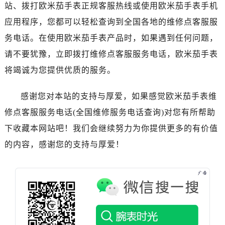
河北省保定市竞秀区朝阳北大街北国先天下欧米茄售后服务中心（需提前预约）
站、拨打欧米茄手表正规客服热线或使用欧米茄手表手机
内蒙古自治区阿拉善盟市左旗土尔扈特大街欧米茄售后服务中心（需提前预约）
应用程序，您都可以轻松查询到全国各地的维修点客服服
内蒙古自治区巴彦淖尔市临河区新华街欧米茄售后服务中心（需提前预约）
务电话。在使用欧米茄手表产品时，如果遇到任何问题，
内蒙古自治区包头市青山区幸福路甲3号王府井百货名表维修欧米茄售后服务中心（需提前预约）
请不要犹豫，立即拨打维修点客服服务电话，欧米茄手表
内蒙古自治区赤峰市红山区哈达街欧米茄售后服务中心（需提前预约）
将竭诚为您提供优质的服务。
内蒙古自治区鄂尔多斯市东胜区伊金霍洛街欧米茄售后服务中心（需提前预约）
内蒙古自治区呼伦贝尔市海拉尔区中央街欧米茄售后服务中心（需提前预约）
感谢您对本站的支持与厚爱，如果感觉欧米茄手表维
内蒙古自治区通辽市科尔沁区明仁大街欧米茄售后服务中心（需提前预约）
修点客服服务电话(全国维修服务电话查询)对您有所帮助
内蒙古自治区乌海市海勃湾区人民南路欧米茄售后服务中心（需提前预约）
下收藏本网站吧！我们会继续努力为你提供更多的有价值
内蒙古自治区乌兰察布市集宁区恩和大街欧米茄售后服务中心（需提前预约）
的内容，感谢您的支持与厚爱！
内蒙古自治区锡林郭勒盟市锡林浩特市光明街与额尔敦路交叉口欧米茄售后服务中心（需提前预约）
内蒙古自治区兴安盟市乌兰浩特市兴安大街欧米茄售后服务中心（需提前预约）
山西省大同市平城区迎宾街欧米茄售后服务中心（需提前预约）
山西省晋城市城区黄华街欧米茄售后服务中心（需提前预约）
山西省晋中市榆次区顺城街欧米茄售后服务中心（需提前预约）
山西省临汾市尧都区解放路欧米茄售后服务中心（需提前预约）