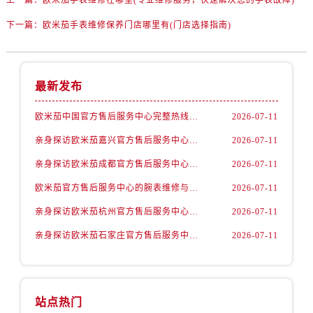
安徽省黄山市屯溪区黄山西路欧米茄售后服务中心（需提前预约）
安徽省六安市金安区解放中路欧米茄售后服务中心（需提前预约）
下一篇：
欧米茄手表维修保养门店哪里有(门店选择指南)
安徽省马鞍山市雨山区湖南西路欧米茄售后服务中心（需提前预约）
安徽省宿州市埇桥区人民中路欧米茄售后服务中心（需提前预约）
安徽省铜陵市铜官区石城大道欧米茄售后服务中心（需提前预约）
最新发布
安徽省芜湖市镜湖区中山路步行街欧米茄售后服务中心（需提前预约）
欧米茄中国官方售后服务中心完整热线和维修地址实地考察报告多信源验证（2026年7月最新）
2026-07-11
安徽省宣城市宣州区叠嶂西路欧米茄售后服务中心（需提前预约）
亲身探访欧米茄嘉兴官方售后服务中心｜网点地址及售后热线（2026年7月最新）
2026-07-11
福建省龙岩市新罗区九一南路欧米茄售后服务中心（需提前预约）
福建省南平市建阳区人民西路欧米茄售后服务中心（需提前预约）
亲身探访欧米茄成都官方售后服务中心｜网点地址与电话（2026年7月最新）
2026-07-11
福建省宁德市蕉城区天湖东路欧米茄售后服务中心（需提前预约）
欧米茄官方售后服务中心的腕表维修与保养服务权威公示（2026年7月最新）
2026-07-11
福建省莆田市城厢区霞林街道荔华东大道欧米茄售后服务中心（需提前预约）
亲身探访欧米茄杭州官方售后服务中心｜热线与地址（2026年7月最新）
2026-07-11
福建省三明市三元区东乾二路欧米茄售后服务中心（需提前预约）
亲身探访欧米茄石家庄官方售后服务中心｜最新地址与售后热线（2026年7月最新）
2026-07-11
福建省漳州市龙文区步港路欧米茄售后服务中心（需提前预约）
江苏省常州市新北区龙锦路1590号现代传媒中心5号楼10层1008室欧米茄售后服务中心（需提前预约）
江苏省淮安市清江浦区淮海北路欧米茄售后服务中心（需提前预约）
江苏省连云港市海州区通灌北路欧米茄售后服务中心（需提前预约）
站点热门