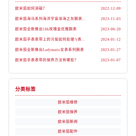
江苏省南京市秦淮区中山南路1号南京中心22层22-C1-C3室欧米茄售后服务中心（需提前预约）
欧米茄如何消磁？
2022-12-09
江苏省宿迁市宿城区西湖路欧米茄售后服务中心（需提前预约）
欧米茄海马系列海洋宇宙深海之灰腕表，理想之选
2023-11-03
江苏省泰州市海陵区永定东路399号置地商务中心东塔（华润万象城）17层1706室欧米茄售后服务中心（需提前预约）
江苏省徐州市鼓楼区淮海东路29号苏宁广场IFC国际金融中心35层3508室欧米茄售后服务中心（需提前预约）
欧米茄全新推出18k玫瑰金优雅腕表
2023-06-20
江苏省盐城市盐都区世纪大道5号盐城金融城写字楼1号楼16层1604室欧米茄售后服务中心（需提前预约）
欧米茄手表表带上的污垢如何处理?(表带的清洁技巧)
2024-01-12
江苏省扬州市邗江区国展路29号星耀天地写字楼1号楼18层1803室欧米茄售后服务中心（需提前预约）
欧米茄全新推出Ladymatic女表系列腕表
2023-01-27
江苏省镇江市京口区中山东路欧米茄售后服务中心（需提前预约）
欧米茄手表表带的保养方法有哪些？
2023-01-07
江西省抚州市临川区赣东大道欧米茄售后服务中心（需提前预约）
江西省赣州市章贡区文清路欧米茄售后服务中心（需提前预约）
江西省吉安市吉州区井冈山大道欧米茄售后服务中心（需提前预约）
江西省景德镇市珠山区珠山中路欧米茄售后服务中心（需提前预约）
分类标签
江西省九江市浔阳区浔阳路欧米茄售后服务中心（需提前预约）
欧米茄维修
江西省南昌市红谷滩新区红谷中大道998号绿地双子塔（中央广场）A1座办公楼14层1407室欧米茄售后服务中心（需提前预约）
欧米茄保养
江西省萍乡市安源区萍安北大道与康庄路交叉口欧米茄售后服务中心（需提前预约）
江西省上饶市信州区滨江西路欧米茄售后服务中心（需提前预约）
欧米茄新闻
江西省新余市渝水区北湖西路欧米茄售后服务中心（需提前预约）
欧米茄配件