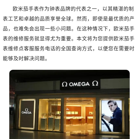
金华市金东区东市南街777号金华万达广场写字楼4号楼22层2209室（需提前预约）
欧米茄手表作为钟表品牌的代表之一，以其精湛的制
绍兴市越城区胜利东路379号世茂天际中心写字楼8层805室（需提前预约）
表工艺和卓越的品质享誉全球。然而，即使是最优质的产
嘉兴市南湖区广益路705号嘉兴世界贸易中心写字楼A座13层1304室（需提前预约）
品，也难免会出现一些小问题。在这种情况下，欧米茄手
南昌市红谷滩新区红谷中大道998号绿地双子塔（中央广场）A1座办公楼14层07室（需提前预约）
济南市历下区经十路11111号华润中心写字楼（万象城）15层1508室（需提前预约）
表的维修服务就显得尤为重要。本文将为您提供欧米茄手
广州市天河区天河路230号万菱汇国际中心写字楼A塔7层704室（需提前预约）
表维修点客服服务电话的全国查询方式，以便您在需要时
广州市越秀区环市东路371-375号世界贸易中心大厦南塔写字楼15层07室（需提前预约）
能够及时解决问题。
深圳市罗湖区深南东路5001号华润大厦写字楼17层1701室（需提前预约）
惠州市惠城区江北文昌一路7号华贸大厦写字楼1座30层05室（需提前预约）
厦门市思明区湖滨东路95号华润大厦写字楼B座11层1104室（需提前预约）
福州市鼓楼区五四路128-1号恒力城写字楼15层03室（需提前预约）
成都市锦江区人民东路6号SAC东原中心写字楼24层2406B室（需提前预约）
重庆市江北区观音桥步行街2号融恒时代广场写字楼9层902室（需提前预约）
长沙市芙蓉区定王台街道建湘路393号世茂环球金融中心写字楼（芙蓉广场）10层13室（需提前预约）
郑州市二七区铭功路10号华润大厦写字楼29层2905室（需提前预约）
太原市迎泽区解放路15号亨得利名表服务中心（品牌授权店）3层整层（需提前预约）