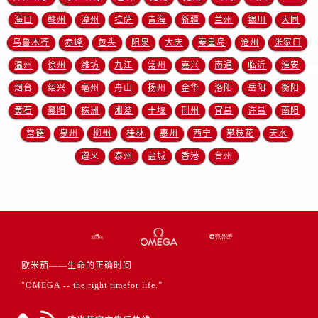
浙江省杭州市上城区钱江路1366号华润大厦A座5层503-5室欧米茄售后服务中心（需提前预约）
海口
赣州
漳州
拉萨
青海
新疆
兰州
银川
大同
浙江省湖州市吴兴区劳动路欧米茄售后服务中心（需提前预约）
乌鲁木齐
赤峰
包头
阳泉
大庆
秦皇岛
沧州
张家口
浙江省嘉兴市南湖区广益路705号嘉兴世界贸易中心A座13层1304室欧米茄售后服务中心（需提前预约）
浙江省金华市金东区东市南街777号金华万达广场4号楼22楼2209室欧米茄售后服务中心（需提前预约）
温州
徐州
潍坊
九江
常州
嘉兴
南通
临沂
淮安
浙江省丽水市莲都区解放街欧米茄售后服务中心（需提前预约）
烟台
绍兴
亳州
舟山
扬州
金华
洛阳
岳阳
衡阳
浙江省宁波市江北区大闸南路500号来福士广场办公楼20层2009室欧米茄售后服务中心（需提前预约）
黄石
襄阳
株洲
湘潭
十堰
荆州
宜昌
许昌
南阳
浙江省衢州市柯城区上街欧米茄售后服务中心（需提前预约）
常德
泉州
柳州
桂林
惠州
西宁
攀枝花
天水
浙江省绍兴市越城区胜利东路379号世茂天际中心写字楼8层805室欧米茄售后服务中心（需提前预约）
遵义
泰州
盐城
香港
台州
浙江省舟山市定海区解放东路欧米茄售后服务中心（需提前预约）
澳门特别行政区大堂区议事亭前地（新马路）欧米茄售后服务中心（需提前预约）
澳门特别行政区风顺堂区南湾大马路欧米茄售后服务中心（需提前预约）
澳门特别行政区花地玛堂区关闸广场欧米茄售后服务中心（需提前预约）
澳门特别行政区花王堂区大三巴商圈欧米茄售后服务中心（需提前预约）
澳门特别行政区嘉模堂区官也街欧米茄售后服务中心（需提前预约）
欧米茄——生命的正确时间
澳门省路氹城市金光大道欧米茄售后服务中心（需提前预约）
"OMEGA -- the right timefor life.”
澳门特别行政区望德堂区塔石广场欧米茄售后服务中心（需提前预约）