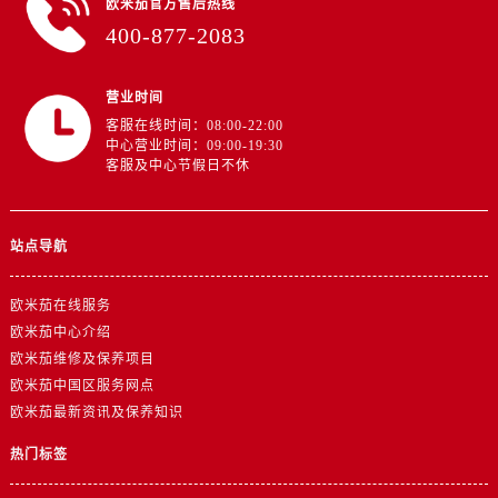
欧米茄官方售后热线
福建省福州市鼓楼区五四路128-1号恒力城写字楼15层03室欧米茄售后服务中心（需提前预约）
400-877-2083
福建省厦门市思明区湖滨东路95号万象城华润大厦B座11层1104室欧米茄售后服务中心（需提前预约）
广东省潮州市潮安区新风路与潮汕路交汇处欧米茄售后服务中心（需提前预约）
营业时间
广东省广州市天河区天河路230号万菱汇国际中心A塔7层704室欧米茄售后服务中心（需提前预约）
客服在线时间：08:00-22:00
广东省广州市越秀区环市东路371-375号世界贸易中心大厦南塔15层1507室欧米茄售后服务中心（需提前预约）
中心营业时间：09:00-19:30
广东省河源市源城区越王大道欧米茄售后服务中心（需提前预约）
客服及中心节假日不休
广东省惠州市惠城区江北文昌一路7号华贸大厦1座30层3005室欧米茄售后服务中心（需提前预约）
广东省江门市蓬江区广场西路欧米茄售后服务中心（需提前预约）
站点导航
广东省揭阳市榕城进贤门步行街欧米茄售后服务中心（需提前预约）
广东省茂名市电白区水东街道迎宾大道欧米茄售后服务中心（需提前预约）
欧米茄在线服务
广东省梅州市梅江区金燕大道欧米茄售后服务中心（需提前预约）
欧米茄中心介绍
广东省清远市清城区湖西路欧米茄售后服务中心（需提前预约）
欧米茄维修及保养项目
广东省汕头市龙湖区长平路欧米茄售后服务中心（需提前预约）
欧米茄中国区服务网点
广东省汕尾市城区香洲街道园林社区翠园街欧米茄售后服务中心（需提前预约）
欧米茄最新资讯及保养知识
广东省韶关市武江区芙蓉新区与老城中心交汇处欧米茄售后服务中心（需提前预约）
热门标签
广东省深圳市罗湖区深南东路5001号华润大厦17层1701室欧米茄售后服务中心（需提前预约）