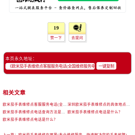
山西省吕梁市离石区永宁中路与建设街交叉口欧米茄售后服务中心（需提前预约）
山西省朔州市朔城区怡西路与鄯阳西街交汇处欧米茄售后服务中心（需提前预约）
山西省忻州市忻府区和平东街与七一南路交叉口欧米茄售后服务中心（需提前预约）
19
山西省阳泉市郊区平阳东街与新城大道交叉口欧米茄售后服务中心（需提前预约）
山西省运城市盐湖区河东街欧米茄售后服务中心（需提前预约）
赞一下
去提问
山西省长治市潞州区英雄中路欧米茄售后服务中心（需提前预约）
山西省太原市迎泽区迎泽街道解放路15号亨得利名表维修授权店3楼欧米茄售后服务中心（需提前预约）
本页永久地址：
天津市和平区赤峰道136号天津国际金融中心26层2603室欧米茄售后服务中心（需提前预约）
一键复制
安徽省安庆市迎江区人民路欧米茄售后服务中心（需提前预约）
安徽省蚌埠市蚌山区淮河路欧米茄售后服务中心（需提前预约）
安徽省亳州市谯城区魏武大道欧米茄售后服务中心（需提前预约）
相关文章
安徽省池州市贵池区长江路欧米茄售后服务中心（需提前预约）
安徽省滁州市琅琊区南谯北路欧米茄售后服务中心（需提前预约）
欧米茄手表维修点客服服务电话(全国维修服务电话查询)
深圳欧米茄手表维修点的具体地点是在什么地方？
安徽省阜阳市颍州区颍州北路欧米茄售后服务中心（需提前预约）
欧米茄手表维修点电话查询方法是什么？
欧米茄手表维修点电话是什么？
欧米茄手表维修点电话是什么？
安徽省淮北市相山区淮海路欧米茄售后服务中心（需提前预约）
安徽省淮南市田家庵区国庆中路欧米茄售后服务中心（需提前预约）
上一篇：
欧米茄手表维修在哪里(专业维修服务，快速解决您的手表故障)