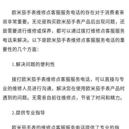
黑龙江省佳木斯市向阳区长安路欧米茄售后服务中心（需提前预约）
黑龙江省牡丹江市东安区太平路欧米茄售后服务中心（需提前预约）
欧米茄手表维修点客服服务电话的存在对于消费者来
黑龙江省七台河市桃山区大同街欧米茄售后服务中心（需提前预约）
说非常重要。无论是购买欧米茄手表产品后出现问题，还
黑龙江省齐齐哈尔市龙沙区龙华路欧米茄售后服务中心（需提前预约）
是需要进行维修或保养，都可以通过拨打维修点客服服务
黑龙江省双鸭山市尖山区新兴大街欧米茄售后服务中心（需提前预约）
电话来解决。以下是欧米茄手表维修点客服服务电话的重
黑龙江省绥化市北林区新华街与康庄路交叉口欧米茄售后服务中心（需提前预约）
要性的几个方面：
黑龙江省伊春市伊美区通河路欧米茄售后服务中心（需提前预约）
吉林省白城市洮北区明仁南街欧米茄售后服务中心（需提前预约）
1.解决问题的便利性
吉林省白山市浑江区浑江大街欧米茄售后服务中心（需提前预约）
吉林省吉林市船营区河南街欧米茄售后服务中心（需提前预约）
拨打欧米茄手表维修点客服服务电话，可以直接与专
吉林省辽源市龙山区人民大街欧米茄售后服务中心（需提前预约）
业的维修人员进行沟通，解决您在使用欧米茄手表产品时
吉林省梅河口市新华街道梅河大街欧米茄售后服务中心（需提前预约）
遇到的问题。无需亲自前往维修点，节省了时间和精力。
吉林省四平市铁东区紫气大路与南九经街交汇处欧米茄售后服务中心（需提前预约）
吉林省松原市宁江区五环大街欧米茄售后服务中心（需提前预约）
2.提供专业指导
吉林省通化市东昌区环通乡江南大街欧米茄售后服务中心（需提前预约）
吉林省延边市延吉市解放路欧米茄售后服务中心（需提前预约）
欧米茄手表的维修点客服服务电话提供了专业的指