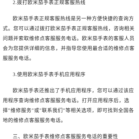
2.拨打欧米茄手表正规客服热线
烟台市芝罘区胜利路139号万达金融中心A座907室（需提前预约）
长春市朝阳区西安大路727号中银大厦A座(旺进大厦)18层09室（需提前预约）
欧米茄手表正规客服热线是另一种方便快捷的查询方
贵阳市南明区都司高架桥路33号亨特国际金融中心14楼14D（需提前预约）
式。您可以通过拨打欧米茄手表正规客服热线，咨询相关
昆明市盘龙区北京路928号同德昆明广场写字楼10层06室（需提前预约）
石家庄市长安区中山东路39号勒泰中心写字楼B座13层07室（需提前预约）
问题并索取维修点客服服务电话。欧米茄手表的客服人员
西安市碑林区南关正街88号华侨城长安国际中心E座6楼10室（需提前预约）
会为您提供详细的信息，并指导您使用最合适的维修点客
海口市龙华区金贸东路5号海口华润大厦B座17层1707室（需提前预约）
服服务电话。
唐山市路南区新华东道100号万达广场写字楼A座10层1002室（需提前预约）
台州市椒江区东海大道1800号腾达中心东1幢20楼2002室（需提前预约）
3.使用欧米茄手表手机应用程序
内蒙古自治区呼和浩特市玉泉区大学西街70号华润万象城写字楼（鄂尔多斯大厦）23层2326室（需提前预约）
甘肃省兰州市七里河区西津西路16号兰州中心写字楼21层2102室（需提前预约）
欧米茄手表还推出了手机应用程序，您可以通过该应
重庆市解放碑渝中区民权路28号英利国际金融中心写字楼20层01室（需提前预约）
用程序查询维修点客服服务电话。打开应用程序后，选
黑龙江省大庆市萨尔图区会战大街欧米茄售后服务中心（需提前预约）
择"维修服务"或"联系我们"等相关选项，即可找到全国各
黑龙江省鹤岗市向阳区红军路欧米茄售后服务中心（需提前预约）
地的维修点客服服务电话。
黑龙江省黑河市爱辉区中央街欧米茄售后服务中心（需提前预约）
黑龙江省鸡西市鸡冠区红军路欧米茄售后服务中心（需提前预约）
三、欧米茄手表维修点客服服务电话的重要性