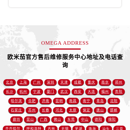
江西省宜春市袁州区中山中路欧米茄售后服务中心（需提前预约）
江西省鹰潭市月湖区胜利东路欧米茄售后服务中心（需提前预约）
山东省德州市德城区东风中路欧米茄售后服务中心（需提前预约）
山东省东营市东营区济南路欧米茄售后服务中心（需提前预约）
山东省济南市历下区经十路11111号华润中心写字楼（万象城）15层1508室欧米茄售后服务中心（需提前预约）
OMEGA ADDRESS
山东省济宁市任城区太白楼路欧米茄售后服务中心（需提前预约）
山东省莱芜市文化南路8号银座商城名表维修一楼名表维修欧米茄售后服务中心（需提前预约）
欧米茄官方售后维修服务中心地址及电话查
山东省临沂市兰山区解放路欧米茄售后服务中心（需提前预约）
询
山东省日照市东港区烟台路欧米茄售后服务中心（需提前预约）
山东省泰安市泰山区财源街道泰山大街欧米茄售后服务中心（需提前预约）
北京
上海
广州
深圳
天津
成都
重庆
南京
郑州
山东省威海市环翠区新威海路89号振华商厦一楼名表维修欧米茄售后服务中心（需提前预约）
山东省潍坊市奎文区东风东街欧米茄售后服务中心（需提前预约）
长沙
杭州
宁波
厦门
武汉
西安
大连
福州
贵阳
山东省枣庄市滕州市北辛路与善国路交叉口欧米茄售后服务中心（需提前预约）
哈尔滨
合肥
济南
昆明
南昌
南宁
青岛
沈阳
山东省淄博市张店区金晶大道欧米茄售后服务中心（需提前预约）
石家庄
苏州
长春
河北
太原
保定
唐山
邯郸
上海市黄浦区南京东路299号宏伊国际广场写字楼8层806室欧米茄售后服务中心（需提前预约）
廊坊
昆山
广西
佛山
东莞
中山
德阳
绵阳
上海市徐汇区虹桥路3号港汇中心2座37层3705室欧米茄售后服务中心（需提前预约）
齐齐哈尔
呼和浩特
吉林
无锡
芜湖
珠海
汕头
三亚