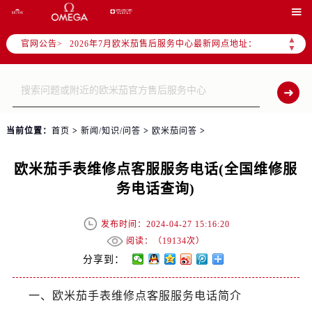
2026年7月欧米茄全国官方售后客户服务热线：400-877-2083

欧米茄官方全国统一服务热线400-877-2083，服务覆盖中国大陆、香港、澳门、台湾全部区域（非大陆需加拨“+86”）
▲
官网公告>
2026年7月欧米茄售后服务中心最新网点地址：
▼
北京市东城区东长安街1号东方广场写字楼W3座6层602室（需提前预约）
北京市朝阳区建国门外大街甲6号华熙国际中心写字楼D座11层1102室（需提前预约）
天津市和平区赤峰道136号天津国际金融中心写字楼26层2603室（需提前预约）
上海市徐汇区虹桥路3号港汇中心写字楼2座37层3705室（需提前预约）
当前位置：
首页
>
新闻/知识/问答
>
欧米茄问答
>
上海市黄浦区南京东路299号宏伊国际广场写字楼8层806室（需提前预约）
南京市秦淮区中山南路1号（新街口）南京中心写字楼22层C1-1室（需提前预约）
欧米茄手表维修点客服服务电话(全国维修服
常州市新北区龙锦路1590号现代传媒中心写字楼5号楼10层1008室（需提前预约）
务电话查询)
徐州市鼓楼区淮海东路29号苏宁广场IFC国际金融中心写字楼35层3508室（需提前预约）
扬州市邗江区国展路29号星耀天地写字楼1号楼18层1803室（需提前预约）
发布时间：2024-04-27 15:16:20
盐城市盐都区世纪大道5号盐城金融城写字楼1号楼16层1604室（需提前预约）
阅读：（
19134次）
泰州市海陵区永定东路399号置地商务中心东塔写字楼（华润万象城）17层1706室（需提前预约）
分享到：
宁波市江北区大闸南路500号来福士广场办公楼20层2009室（需提前预约）
一、欧米茄手表维修点客服服务电话简介
杭州市上城区钱江路1366号华润大厦写字楼A座5层503-5室（需提前预约）