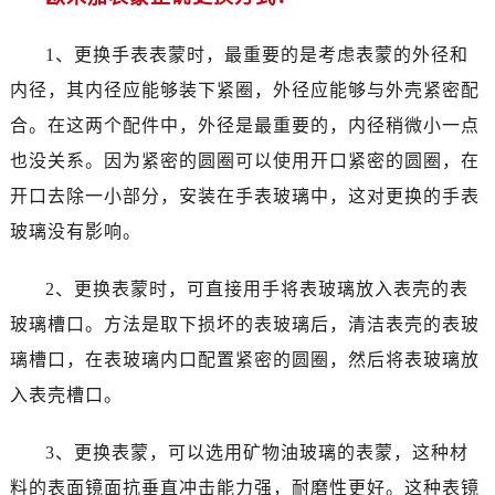
佛山市禅城区季华五路57号万科金融中心C座12层1205室（需提前预约）
东莞市东城街道鸿福东路1号民盈国贸中心T1写字楼9层907室（需提前预约）
1、更换手表表蒙时，最重要的是考虑表蒙的外径和
无锡市梁溪区人民中路139号恒隆广场写字楼1座11层1104室（需提前预约）
内径，其内径应能够装下紧圈，外径应能够与外壳紧密配
南通市崇川区工农路57号圆融广场写字楼16层1603室（需提前预约）
合。在这两个配件中，外径是最重要的，内径稍微小一点
苏州市苏州工业园区星港街199号苏州中心办公楼C座22层08室（需提前预约）
也没关系。因为紧密的圆圈可以使用开口紧密的圆圈，在
武汉市江汉区解放大道686号世界贸易大厦38层09室（需提前预约）
南宁市青秀区金湖路59号地王大厦12楼1224室（需提前预约）
开口去除一小部分，安装在手表玻璃中，这对更换的手表
合肥市蜀山区潜山路111号万象城华润大厦B座12楼03室（需提前预约）
玻璃没有影响。
泉州市丰泽区宝洲路729号浦西万达中心写字楼A座7楼709室（需提前预约）
青岛市南区山东路6号华润大厦B座22层04室（需提前预约）
2、更换表蒙时，可直接用手将表玻璃放入表壳的表
烟台市芝罘区胜利路139号万达金融中心A座907室（需提前预约）
玻璃槽口。方法是取下损坏的表玻璃后，清洁表壳的表玻
长春市朝阳区西安大路727号中银大厦A座(旺进大厦)18层09室（需提前预约）
璃槽口，在表玻璃内口配置紧密的圆圈，然后将表玻璃放
贵阳市南明区都司高架桥路33号亨特国际金融中心14楼14D（需提前预约）
入表壳槽口。
昆明市盘龙区北京路928号同德昆明广场写字楼10层06室（需提前预约）
石家庄市长安区中山东路39号勒泰中心写字楼B座13层07室（需提前预约）
3、更换表蒙，可以选用矿物油玻璃的表蒙，这种材
西安市碑林区南关正街88号华侨城长安国际中心E座6楼10室（需提前预约）
料的表面镜面抗垂直冲击能力强，耐磨性更好。这种表镜