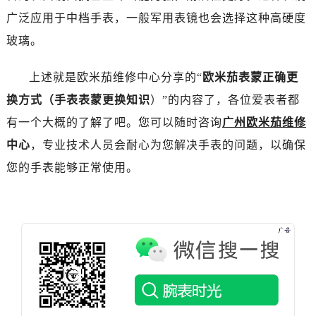
海口市龙华区金贸东路5号海口华润大厦B座17层1707室（需提前预约）
广泛应用于中档手表，一般军用表镜也会选择这种高硬度
唐山市路南区新华东道100号万达广场写字楼A座10层1002室（需提前预约）
玻璃。
台州市椒江区东海大道1800号腾达中心东1幢20楼2002室（需提前预约）
内蒙古自治区呼和浩特市玉泉区大学西街70号华润万象城写字楼（鄂尔多斯大厦）23层2326室（需提前预约）
上述就是欧米茄维修中心分享的“
欧米茄表蒙正确更
甘肃省兰州市七里河区西津西路16号兰州中心写字楼21层2102室（需提前预约）
换方式（手表表蒙更换知识
）”的内容了，各位爱表者都
重庆市解放碑渝中区民权路28号英利国际金融中心写字楼20层01室（需提前预约）
有一个大概的了解了吧。您可以随时咨询
广州欧米茄维修
黑龙江省大庆市萨尔图区会战大街欧米茄售后服务中心（需提前预约）
黑龙江省鹤岗市向阳区红军路欧米茄售后服务中心（需提前预约）
中心
，专业技术人员会耐心为您解决手表的问题，以确保
黑龙江省黑河市爱辉区中央街欧米茄售后服务中心（需提前预约）
您的手表能够正常使用。
黑龙江省鸡西市鸡冠区红军路欧米茄售后服务中心（需提前预约）
黑龙江省佳木斯市向阳区长安路欧米茄售后服务中心（需提前预约）
黑龙江省牡丹江市东安区太平路欧米茄售后服务中心（需提前预约）
黑龙江省七台河市桃山区大同街欧米茄售后服务中心（需提前预约）
黑龙江省齐齐哈尔市龙沙区龙华路欧米茄售后服务中心（需提前预约）
黑龙江省双鸭山市尖山区新兴大街欧米茄售后服务中心（需提前预约）
黑龙江省绥化市北林区新华街与康庄路交叉口欧米茄售后服务中心（需提前预约）