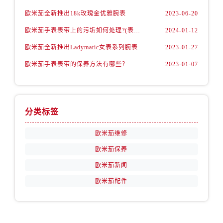
内蒙古自治区呼伦贝尔市海拉尔区中央街欧米茄售后服务中心（需提前预约）
欧米茄全新推出18k玫瑰金优雅腕表
2023-06-20
内蒙古自治区通辽市科尔沁区明仁大街欧米茄售后服务中心（需提前预约）
欧米茄手表表带上的污垢如何处理?(表带的清洁技巧)
2024-01-12
内蒙古自治区乌海市海勃湾区人民南路欧米茄售后服务中心（需提前预约）
内蒙古自治区乌兰察布市集宁区恩和大街欧米茄售后服务中心（需提前预约）
欧米茄全新推出Ladymatic女表系列腕表
2023-01-27
内蒙古自治区锡林郭勒盟市锡林浩特市光明街与额尔敦路交叉口欧米茄售后服务中心（需提前预约）
欧米茄手表表带的保养方法有哪些？
2023-01-07
内蒙古自治区兴安盟市乌兰浩特市兴安大街欧米茄售后服务中心（需提前预约）
山西省大同市平城区迎宾街欧米茄售后服务中心（需提前预约）
山西省晋城市城区黄华街欧米茄售后服务中心（需提前预约）
分类标签
山西省晋中市榆次区顺城街欧米茄售后服务中心（需提前预约）
山西省临汾市尧都区解放路欧米茄售后服务中心（需提前预约）
欧米茄维修
山西省吕梁市离石区永宁中路与建设街交叉口欧米茄售后服务中心（需提前预约）
欧米茄保养
山西省朔州市朔城区怡西路与鄯阳西街交汇处欧米茄售后服务中心（需提前预约）
欧米茄新闻
山西省忻州市忻府区和平东街与七一南路交叉口欧米茄售后服务中心（需提前预约）
欧米茄配件
山西省阳泉市郊区平阳东街与新城大道交叉口欧米茄售后服务中心（需提前预约）
山西省运城市盐湖区河东街欧米茄售后服务中心（需提前预约）
山西省长治市潞州区英雄中路欧米茄售后服务中心（需提前预约）