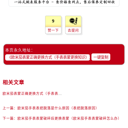
黑龙江省伊春市伊美区通河路欧米茄售后服务中心（需提前预约）
吉林省白城市洮北区明仁南街欧米茄售后服务中心（需提前预约）
吉林省白山市浑江区浑江大街欧米茄售后服务中心（需提前预约）
9
吉林省吉林市船营区河南街欧米茄售后服务中心（需提前预约）
赞一下
去提问
吉林省辽源市龙山区人民大街欧米茄售后服务中心（需提前预约）
吉林省梅河口市新华街道梅河大街欧米茄售后服务中心（需提前预约）
吉林省四平市铁东区紫气大路与南九经街交汇处欧米茄售后服务中心（需提前预约）
本页永久地址：
一键复制
吉林省松原市宁江区五环大街欧米茄售后服务中心（需提前预约）
吉林省通化市东昌区环通乡江南大街欧米茄售后服务中心（需提前预约）
吉林省延边市延吉市解放路欧米茄售后服务中心（需提前预约）
相关文章
辽宁省鞍山市铁东区站前街欧米茄售后服务中心（需提前预约）
辽宁省本溪市平山区胜利路欧米茄售后服务中心（需提前预约）
欧米茄表蒙正确更换方式（手表表蒙更换知识）
辽宁省朝阳市双塔区新华路欧米茄售后服务中心（需提前预约）
辽宁省丹东市振兴区七经街欧米茄售后服务中心（需提前预约）
上一篇：
欧米茄手表表把脱落是什么原因（表把脱落原因）
辽宁省抚顺市新抚区东一路欧米茄售后服务中心（需提前预约）
下一篇：
欧米茄手表表蒙破碎后更换表蒙（欧米茄手表表蒙破碎怎么办）
辽宁省阜新市海州区解放大街欧米茄售后服务中心（需提前预约）