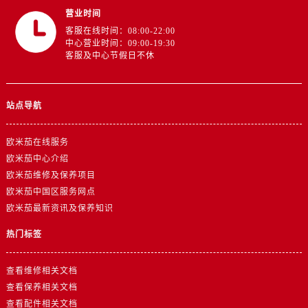
江苏省镇江市京口区中山东路欧米茄售后服务中心（需提前预约）
营业时间
江西省抚州市临川区赣东大道欧米茄售后服务中心（需提前预约）
客服在线时间：08:00-22:00
中心营业时间：09:00-19:30
江西省赣州市章贡区文清路欧米茄售后服务中心（需提前预约）
客服及中心节假日不休
江西省吉安市吉州区井冈山大道欧米茄售后服务中心（需提前预约）
江西省景德镇市珠山区珠山中路欧米茄售后服务中心（需提前预约）
江西省九江市浔阳区浔阳路欧米茄售后服务中心（需提前预约）
站点导航
江西省南昌市红谷滩新区红谷中大道998号绿地双子塔（中央广场）A1座办公楼14层1407室欧米茄售后服务中心（需提前预约）
江西省萍乡市安源区萍安北大道与康庄路交叉口欧米茄售后服务中心（需提前预约）
欧米茄在线服务
欧米茄中心介绍
江西省上饶市信州区滨江西路欧米茄售后服务中心（需提前预约）
欧米茄维修及保养项目
江西省新余市渝水区北湖西路欧米茄售后服务中心（需提前预约）
欧米茄中国区服务网点
江西省宜春市袁州区中山中路欧米茄售后服务中心（需提前预约）
欧米茄最新资讯及保养知识
江西省鹰潭市月湖区胜利东路欧米茄售后服务中心（需提前预约）
热门标签
山东省德州市德城区东风中路欧米茄售后服务中心（需提前预约）
山东省东营市东营区济南路欧米茄售后服务中心（需提前预约）
查看维修相关文档
山东省济南市历下区经十路11111号华润中心写字楼（万象城）15层1508室欧米茄售后服务中心（需提前预约）
查看保养相关文档
山东省济宁市任城区太白楼路欧米茄售后服务中心（需提前预约）
查看配件相关文档