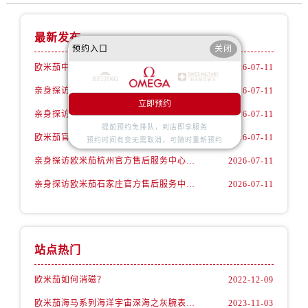
辽宁省葫芦岛市连山区中央路欧米茄售后服务中心（需提前预约）
辽宁省锦州市古塔区中央大街欧米茄售后服务中心（需提前预约）
最新发布
辽宁省辽阳市白塔区新运大街欧米茄售后服务中心（需提前预约）
预约入口
关闭
辽宁省盘锦市兴隆台区石油大街欧米茄售后服务中心（需提前预约）
欧米茄中国官方售后服务中心完整热线和维修地址实地考察报告多信源验证（2026年7月最新）
2026-07-11
辽宁省铁岭市银州区南马路欧米茄售后服务中心（需提前预约）
亲身探访欧米茄嘉兴官方售后服务中心｜网点地址及售后热线（2026年7月最新）
2026-07-11
辽宁省营口市站前区市府路与渤海大街交叉口欧米茄售后服务中心（需提前预约）
立即预约
亲身探访欧米茄成都官方售后服务中心｜网点地址与电话（2026年7月最新）
2026-07-11
辽宁省沈阳市沈河区中街路137号亨得利名表维修授权店1楼欧米茄售后服务中心（需提前预约）
提前预约免排队，到店即享服务
欧米茄官方售后服务中心的腕表维修与保养服务权威公示（2026年7月最新）
2026-07-11
辽宁省沈阳市沈河区中街路83号亨得利名表维修授权店1楼欧米茄售后服务中心（需提前预约）
预约时间有变无需取消，可随时重新预约
北京市朝阳区建国门外大街甲6号华熙国际中心D座11层1102室欧米茄售后服务中心（需提前预约）
亲身探访欧米茄杭州官方售后服务中心｜热线与地址（2026年7月最新）
2026-07-11
北京市东城区东长安街1号王府井东方广场W3座6层602室欧米茄售后服务中心（需提前预约）
亲身探访欧米茄石家庄官方售后服务中心｜最新地址与售后热线（2026年7月最新）
2026-07-11
河北省保定市竞秀区朝阳北大街北国先天下欧米茄售后服务中心（需提前预约）
内蒙古自治区阿拉善盟市左旗土尔扈特大街欧米茄售后服务中心（需提前预约）
内蒙古自治区巴彦淖尔市临河区新华街欧米茄售后服务中心（需提前预约）
站点热门
内蒙古自治区包头市青山区幸福路甲3号王府井百货名表维修欧米茄售后服务中心（需提前预约）
内蒙古自治区赤峰市红山区哈达街欧米茄售后服务中心（需提前预约）
欧米茄如何消磁？
2022-12-09
内蒙古自治区鄂尔多斯市东胜区伊金霍洛街欧米茄售后服务中心（需提前预约）
欧米茄海马系列海洋宇宙深海之灰腕表，理想之选
2023-11-03