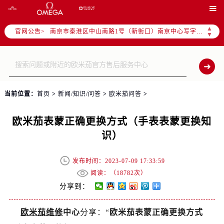
上海市徐汇区虹桥路3号港汇中心写字楼2座37层3705室（需提前预约）

上海市黄浦区南京东路299号宏伊国际广场写字楼8层806室（需提前预约）
▲
官网公告>
南京市秦淮区中山南路1号（新街口）南京中心写字楼22层C1-1室（需提前预约）
▼
常州市新北区龙锦路1590号现代传媒中心写字楼5号楼10层1008室（需提前预约）
徐州市鼓楼区淮海东路29号苏宁广场IFC国际金融中心写字楼35层3508室（需提前预约）
扬州市邗江区国展路29号星耀天地写字楼1号楼18层1803室（需提前预约）
盐城市盐都区世纪大道5号盐城金融城写字楼1号楼16层1604室（需提前预约）
当前位置：
首页
>
新闻/知识/问答
>
欧米茄问答
>
泰州市海陵区永定东路399号置地商务中心东塔写字楼（华润万象城）17层1706室（需提前预约）
宁波市江北区大闸南路500号来福士广场办公楼20层2009室（需提前预约）
欧米茄表蒙正确更换方式（手表表蒙更换知
杭州市上城区钱江路1366号华润大厦写字楼A座5层503-5室（需提前预约）
识）
金华市金东区东市南街777号金华万达广场写字楼4号楼22层2209室（需提前预约）
绍兴市越城区胜利东路379号世茂天际中心写字楼8层805室（需提前预约）
发布时间：2023-07-09 17:33:59
嘉兴市南湖区广益路705号嘉兴世界贸易中心写字楼A座13层1304室（需提前预约）
阅读：（
18782次）
南昌市红谷滩新区红谷中大道998号绿地双子塔（中央广场）A1座办公楼14层07室（需提前预约）
分享到：
济南市历下区经十路11111号华润中心写字楼（万象城）15层1508室（需提前预约）
欧米茄维修
中心
分享：“
欧米茄表蒙正确更换方式
广州市天河区天河路230号万菱汇国际中心写字楼A塔7层704室（需提前预约）