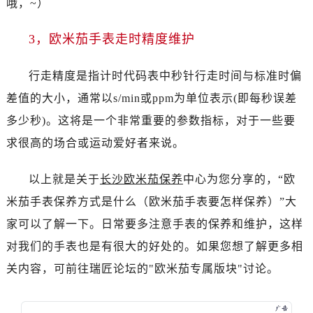
哦，~）
烟台市芝罘区胜利路139号万达金融中心A座907室（需提前预约）
长春市朝阳区西安大路727号中银大厦A座(旺进大厦)18层09室（需提前预约）
3，欧米茄手表走时精度维护
贵阳市南明区都司高架桥路33号亨特国际金融中心14楼14D（需提前预约）
昆明市盘龙区北京路928号同德昆明广场写字楼10层06室（需提前预约）
行走精度是指计时代码表中秒针行走时间与标准时偏
石家庄市长安区中山东路39号勒泰中心写字楼B座13层07室（需提前预约）
差值的大小，通常以s/min或ppm为单位表示(即每秒误差
西安市碑林区南关正街88号华侨城长安国际中心E座6楼10室（需提前预约）
多少秒)。这将是一个非常重要的参数指标，对于一些要
海口市龙华区金贸东路5号海口华润大厦B座17层1707室（需提前预约）
求很高的场合或运动爱好者来说。
唐山市路南区新华东道100号万达广场写字楼A座10层1002室（需提前预约）
台州市椒江区东海大道1800号腾达中心东1幢20楼2002室（需提前预约）
以上就是关于
长沙欧米茄保养
中心为您分享的，“欧
内蒙古自治区呼和浩特市玉泉区大学西街70号华润万象城写字楼（鄂尔多斯大厦）23层2326室（需提前预约）
米茄手表保养方式是什么（欧米茄手表要怎样保养）”大
甘肃省兰州市七里河区西津西路16号兰州中心写字楼21层2102室（需提前预约）
重庆市解放碑渝中区民权路28号英利国际金融中心写字楼20层01室（需提前预约）
家可以了解一下。日常要多注意手表的保养和维护，这样
黑龙江省大庆市萨尔图区会战大街欧米茄售后服务中心（需提前预约）
对我们的手表也是有很大的好处的。如果您想了解更多相
黑龙江省鹤岗市向阳区红军路欧米茄售后服务中心（需提前预约）
关内容，可前往瑞匠论坛的"欧米茄专属版块"讨论。
黑龙江省黑河市爱辉区中央街欧米茄售后服务中心（需提前预约）
黑龙江省鸡西市鸡冠区红军路欧米茄售后服务中心（需提前预约）