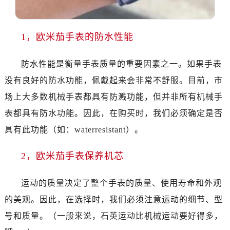
沈阳市沈河区中街路137号亨得利名表服务中心（品牌授权店）1层整层（需提前预约）
沈阳市沈河区中街路83号亨得利名表服务中心（品牌授权店）1层整层（需提前预约）
乌鲁木齐市天山区红山路26号时代广场（CCMALL）C座17层17-B（需提前预约）
1，欧米茄手表的防水性能
温州市鹿城区锦绣路1067号置信广场10层1015室（需提前预约）
哈尔滨市道里区友谊西路600号富力中心T2座写字楼29层03室（需提前预约）
防水性能是衡量手表质量的重要因素之一。如果手表
大连市中山区人民路15号国际金融大厦7层G室（需提前预约）
没有良好的防水功能，佩戴起来会非常不舒服。目前，市
佛山市禅城区季华五路57号万科金融中心C座12层1205室（需提前预约）
场上大多数机械手表都具有防溅功能，但并非所有机械手
东莞市东城街道鸿福东路1号民盈国贸中心T1写字楼9层907室（需提前预约）
表都具有防水功能。因此，在购买时，我们必须确定是否
无锡市梁溪区人民中路139号恒隆广场写字楼1座11层1104室（需提前预约）
具有此功能（如：waterresistant）。
南通市崇川区工农路57号圆融广场写字楼16层1603室（需提前预约）
苏州市苏州工业园区星港街199号苏州中心办公楼C座22层08室（需提前预约）
2，欧米茄手表保养机芯
武汉市江汉区解放大道686号世界贸易大厦38层09室（需提前预约）
南宁市青秀区金湖路59号地王大厦12楼1224室（需提前预约）
运动的质量决定了整个手表的质量、使用寿命和外观
合肥市蜀山区潜山路111号万象城华润大厦B座12楼03室（需提前预约）
的美观。因此，在选择时，我们必须注意运动的细节、型
泉州市丰泽区宝洲路729号浦西万达中心写字楼A座7楼709室（需提前预约）
号和质量。（一般来说，石英运动比机械运动要好得多，
青岛市南区山东路6号华润大厦B座22层04室（需提前预约）