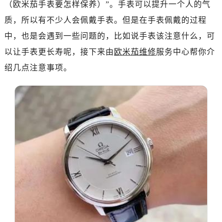
（欧米茄手表要怎样保养）”。手表可以提升一个人的气
金华市金东区东市南街777号金华万达广场写字楼4号楼22层2209室（需提前预约）
绍兴市越城区胜利东路379号世茂天际中心写字楼8层805室（需提前预约）
质，所以有不少人会佩戴手表。但是在手表佩戴的过程
嘉兴市南湖区广益路705号嘉兴世界贸易中心写字楼A座13层1304室（需提前预约）
中，也是会遇到一些问题的，比如说手表该注意什么，可
南昌市红谷滩新区红谷中大道998号绿地双子塔（中央广场）A1座办公楼14层07室（需提前预约）
以让手表更长寿呢，接下来由
欧米茄维修
服务中心帮你介
济南市历下区经十路11111号华润中心写字楼（万象城）15层1508室（需提前预约）
绍几点注意事项。
广州市天河区天河路230号万菱汇国际中心写字楼A塔7层704室（需提前预约）
广州市越秀区环市东路371-375号世界贸易中心大厦南塔写字楼15层07室（需提前预约）
深圳市罗湖区深南东路5001号华润大厦写字楼17层1701室（需提前预约）
惠州市惠城区江北文昌一路7号华贸大厦写字楼1座30层05室（需提前预约）
厦门市思明区湖滨东路95号华润大厦写字楼B座11层1104室（需提前预约）
福州市鼓楼区五四路128-1号恒力城写字楼15层03室（需提前预约）
成都市锦江区人民东路6号SAC东原中心写字楼24层2406B室（需提前预约）
重庆市江北区观音桥步行街2号融恒时代广场写字楼9层902室（需提前预约）
长沙市芙蓉区定王台街道建湘路393号世茂环球金融中心写字楼（芙蓉广场）10层13室（需提前预约）
郑州市二七区铭功路10号华润大厦写字楼29层2905室（需提前预约）
太原市迎泽区解放路15号亨得利名表服务中心（品牌授权店）3层整层（需提前预约）