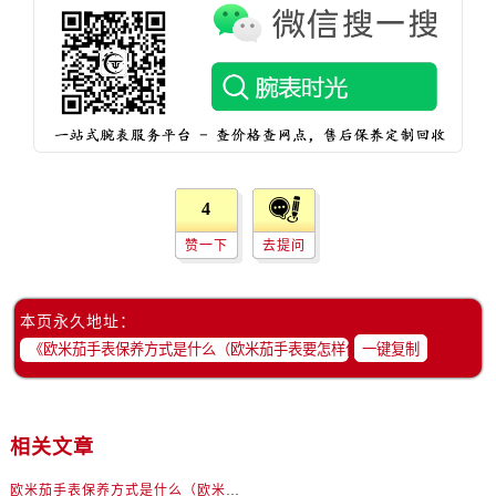
黑龙江省佳木斯市向阳区长安路欧米茄售后服务中心（需提前预约）
黑龙江省牡丹江市东安区太平路欧米茄售后服务中心（需提前预约）
黑龙江省七台河市桃山区大同街欧米茄售后服务中心（需提前预约）
黑龙江省齐齐哈尔市龙沙区龙华路欧米茄售后服务中心（需提前预约）
黑龙江省双鸭山市尖山区新兴大街欧米茄售后服务中心（需提前预约）
黑龙江省绥化市北林区新华街与康庄路交叉口欧米茄售后服务中心（需提前预约）
黑龙江省伊春市伊美区通河路欧米茄售后服务中心（需提前预约）
4
吉林省白城市洮北区明仁南街欧米茄售后服务中心（需提前预约）
赞一下
去提问
吉林省白山市浑江区浑江大街欧米茄售后服务中心（需提前预约）
吉林省吉林市船营区河南街欧米茄售后服务中心（需提前预约）
吉林省辽源市龙山区人民大街欧米茄售后服务中心（需提前预约）
本页永久地址：
吉林省梅河口市新华街道梅河大街欧米茄售后服务中心（需提前预约）
一键复制
吉林省四平市铁东区紫气大路与南九经街交汇处欧米茄售后服务中心（需提前预约）
吉林省松原市宁江区五环大街欧米茄售后服务中心（需提前预约）
吉林省通化市东昌区环通乡江南大街欧米茄售后服务中心（需提前预约）
相关文章
吉林省延边市延吉市解放路欧米茄售后服务中心（需提前预约）
欧米茄手表保养方式是什么（欧米茄手表要怎样保养）