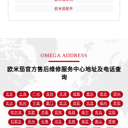
山西省吕梁市离石区永宁中路与建设街交叉口欧米茄售后服务中心（需提前预约）
欧米茄配件
山西省朔州市朔城区怡西路与鄯阳西街交汇处欧米茄售后服务中心（需提前预约）
山西省忻州市忻府区和平东街与七一南路交叉口欧米茄售后服务中心（需提前预约）
山西省阳泉市郊区平阳东街与新城大道交叉口欧米茄售后服务中心（需提前预约）
山西省运城市盐湖区河东街欧米茄售后服务中心（需提前预约）
山西省长治市潞州区英雄中路欧米茄售后服务中心（需提前预约）
山西省太原市迎泽区迎泽街道解放路15号亨得利名表维修授权店3楼欧米茄售后服务中心（需提前预约）
OMEGA ADDRESS
天津市和平区赤峰道136号天津国际金融中心26层2603室欧米茄售后服务中心（需提前预约）
安徽省安庆市迎江区人民路欧米茄售后服务中心（需提前预约）
欧米茄官方售后维修服务中心地址及电话查
安徽省蚌埠市蚌山区淮河路欧米茄售后服务中心（需提前预约）
询
安徽省亳州市谯城区魏武大道欧米茄售后服务中心（需提前预约）
安徽省池州市贵池区长江路欧米茄售后服务中心（需提前预约）
北京
上海
广州
深圳
天津
成都
重庆
南京
郑州
安徽省滁州市琅琊区南谯北路欧米茄售后服务中心（需提前预约）
长沙
杭州
宁波
厦门
武汉
西安
大连
福州
贵阳
安徽省阜阳市颍州区颍州北路欧米茄售后服务中心（需提前预约）
哈尔滨
合肥
济南
昆明
南昌
南宁
青岛
沈阳
安徽省淮北市相山区淮海路欧米茄售后服务中心（需提前预约）
石家庄
苏州
长春
河北
太原
保定
唐山
邯郸
安徽省淮南市田家庵区国庆中路欧米茄售后服务中心（需提前预约）