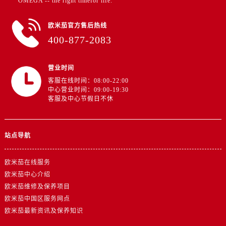
"OMEGA -- the right timefor life.”
江苏省南京市秦淮区中山南路1号南京中心22层22-C1-C3室欧米茄售后服务中心（需提前预约）
江苏省宿迁市宿城区西湖路欧米茄售后服务中心（需提前预约）
欧米茄官方售后热线
江苏省泰州市海陵区永定东路399号置地商务中心东塔（华润万象城）17层1706室欧米茄售后服务中心（需提前预约）
400-877-2083
江苏省徐州市鼓楼区淮海东路29号苏宁广场IFC国际金融中心35层3508室欧米茄售后服务中心（需提前预约）
江苏省盐城市盐都区世纪大道5号盐城金融城写字楼1号楼16层1604室欧米茄售后服务中心（需提前预约）
营业时间
江苏省扬州市邗江区国展路29号星耀天地写字楼1号楼18层1803室欧米茄售后服务中心（需提前预约）
客服在线时间：08:00-22:00
江苏省镇江市京口区中山东路欧米茄售后服务中心（需提前预约）
中心营业时间：09:00-19:30
客服及中心节假日不休
江西省抚州市临川区赣东大道欧米茄售后服务中心（需提前预约）
江西省赣州市章贡区文清路欧米茄售后服务中心（需提前预约）
江西省吉安市吉州区井冈山大道欧米茄售后服务中心（需提前预约）
站点导航
江西省景德镇市珠山区珠山中路欧米茄售后服务中心（需提前预约）
江西省九江市浔阳区浔阳路欧米茄售后服务中心（需提前预约）
欧米茄在线服务
江西省南昌市红谷滩新区红谷中大道998号绿地双子塔（中央广场）A1座办公楼14层1407室欧米茄售后服务中心（需提前预约）
欧米茄中心介绍
欧米茄维修及保养项目
江西省萍乡市安源区萍安北大道与康庄路交叉口欧米茄售后服务中心（需提前预约）
欧米茄中国区服务网点
江西省上饶市信州区滨江西路欧米茄售后服务中心（需提前预约）
欧米茄最新资讯及保养知识
江西省新余市渝水区北湖西路欧米茄售后服务中心（需提前预约）