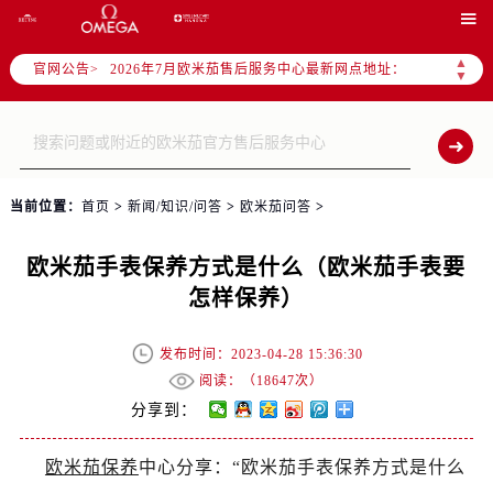
2026年7月欧米茄全国官方售后客户服务热线：400-877-2083

欧米茄官方全国统一服务热线400-877-2083，服务覆盖中国大陆、香港、澳门、台湾全部区域（非大陆需加拨“+86”）
▲
官网公告>
2026年7月欧米茄售后服务中心最新网点地址：
▼
北京市东城区东长安街1号东方广场写字楼W3座6层602室（需提前预约）
北京市朝阳区建国门外大街甲6号华熙国际中心写字楼D座11层1102室（需提前预约）
天津市和平区赤峰道136号天津国际金融中心写字楼26层2603室（需提前预约）
上海市徐汇区虹桥路3号港汇中心写字楼2座37层3705室（需提前预约）
当前位置：
首页
>
新闻/知识/问答
>
欧米茄问答
>
上海市黄浦区南京东路299号宏伊国际广场写字楼8层806室（需提前预约）
南京市秦淮区中山南路1号（新街口）南京中心写字楼22层C1-1室（需提前预约）
欧米茄手表保养方式是什么（欧米茄手表要
常州市新北区龙锦路1590号现代传媒中心写字楼5号楼10层1008室（需提前预约）
怎样保养）
徐州市鼓楼区淮海东路29号苏宁广场IFC国际金融中心写字楼35层3508室（需提前预约）
扬州市邗江区国展路29号星耀天地写字楼1号楼18层1803室（需提前预约）
发布时间：2023-04-28 15:36:30
盐城市盐都区世纪大道5号盐城金融城写字楼1号楼16层1604室（需提前预约）
阅读：（
18647次）
泰州市海陵区永定东路399号置地商务中心东塔写字楼（华润万象城）17层1706室（需提前预约）
分享到：
宁波市江北区大闸南路500号来福士广场办公楼20层2009室（需提前预约）
欧米茄保养
中心分享：“欧米茄手表保养方式是什么
杭州市上城区钱江路1366号华润大厦写字楼A座5层503-5室（需提前预约）