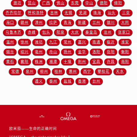
安徽省黄山市屯溪区黄山西路欧米茄售后服务中心（需提前预约）
廊坊
昆山
广西
佛山
东莞
中山
德阳
绵阳
安徽省六安市金安区解放中路欧米茄售后服务中心（需提前预约）
齐齐哈尔
呼和浩特
吉林
无锡
芜湖
珠海
汕头
三亚
安徽省马鞍山市雨山区湖南西路欧米茄售后服务中心（需提前预约）
海口
赣州
漳州
拉萨
青海
新疆
兰州
银川
大同
安徽省宿州市埇桥区人民中路欧米茄售后服务中心（需提前预约）
乌鲁木齐
赤峰
包头
阳泉
大庆
秦皇岛
沧州
张家口
安徽省铜陵市铜官区石城大道欧米茄售后服务中心（需提前预约）
温州
徐州
潍坊
九江
常州
嘉兴
南通
临沂
淮安
安徽省芜湖市镜湖区中山路步行街欧米茄售后服务中心（需提前预约）
烟台
绍兴
亳州
舟山
扬州
金华
洛阳
岳阳
衡阳
安徽省宣城市宣州区叠嶂西路欧米茄售后服务中心（需提前预约）
黄石
襄阳
株洲
湘潭
十堰
荆州
宜昌
许昌
南阳
福建省龙岩市新罗区九一南路欧米茄售后服务中心（需提前预约）
福建省南平市建阳区人民西路欧米茄售后服务中心（需提前预约）
常德
泉州
柳州
桂林
惠州
西宁
攀枝花
天水
福建省宁德市蕉城区天湖东路欧米茄售后服务中心（需提前预约）
遵义
泰州
盐城
香港
台州
福建省莆田市城厢区霞林街道荔华东大道欧米茄售后服务中心（需提前预约）
福建省三明市三元区东乾二路欧米茄售后服务中心（需提前预约）
福建省漳州市龙文区步港路欧米茄售后服务中心（需提前预约）
江苏省常州市新北区龙锦路1590号现代传媒中心5号楼10层1008室欧米茄售后服务中心（需提前预约）
江苏省淮安市清江浦区淮海北路欧米茄售后服务中心（需提前预约）
欧米茄——生命的正确时间
江苏省连云港市海州区通灌北路欧米茄售后服务中心（需提前预约）