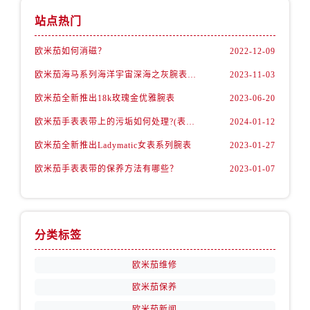
河北省保定市竞秀区朝阳北大街北国先天下欧米茄售后服务中心（需提前预约）
站点热门
内蒙古自治区阿拉善盟市左旗土尔扈特大街欧米茄售后服务中心（需提前预约）
内蒙古自治区巴彦淖尔市临河区新华街欧米茄售后服务中心（需提前预约）
欧米茄如何消磁？
2022-12-09
内蒙古自治区包头市青山区幸福路甲3号王府井百货名表维修欧米茄售后服务中心（需提前预约）
欧米茄海马系列海洋宇宙深海之灰腕表，理想之选
2023-11-03
内蒙古自治区赤峰市红山区哈达街欧米茄售后服务中心（需提前预约）
欧米茄全新推出18k玫瑰金优雅腕表
2023-06-20
内蒙古自治区鄂尔多斯市东胜区伊金霍洛街欧米茄售后服务中心（需提前预约）
内蒙古自治区呼伦贝尔市海拉尔区中央街欧米茄售后服务中心（需提前预约）
欧米茄手表表带上的污垢如何处理?(表带的清洁技巧)
2024-01-12
内蒙古自治区通辽市科尔沁区明仁大街欧米茄售后服务中心（需提前预约）
欧米茄全新推出Ladymatic女表系列腕表
2023-01-27
内蒙古自治区乌海市海勃湾区人民南路欧米茄售后服务中心（需提前预约）
欧米茄手表表带的保养方法有哪些？
2023-01-07
内蒙古自治区乌兰察布市集宁区恩和大街欧米茄售后服务中心（需提前预约）
内蒙古自治区锡林郭勒盟市锡林浩特市光明街与额尔敦路交叉口欧米茄售后服务中心（需提前预约）
内蒙古自治区兴安盟市乌兰浩特市兴安大街欧米茄售后服务中心（需提前预约）
分类标签
山西省大同市平城区迎宾街欧米茄售后服务中心（需提前预约）
山西省晋城市城区黄华街欧米茄售后服务中心（需提前预约）
欧米茄维修
山西省晋中市榆次区顺城街欧米茄售后服务中心（需提前预约）
欧米茄保养
山西省临汾市尧都区解放路欧米茄售后服务中心（需提前预约）
欧米茄新闻