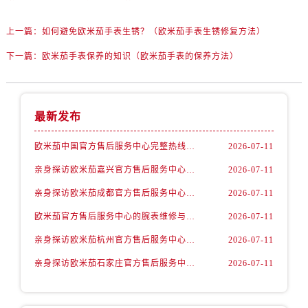
辽宁省鞍山市铁东区站前街欧米茄售后服务中心（需提前预约）
辽宁省本溪市平山区胜利路欧米茄售后服务中心（需提前预约）
上一篇：
如何避免欧米茄手表生锈？（欧米茄手表生锈修复方法）
辽宁省朝阳市双塔区新华路欧米茄售后服务中心（需提前预约）
下一篇：
欧米茄手表保养的知识（欧米茄手表的保养方法）
辽宁省丹东市振兴区七经街欧米茄售后服务中心（需提前预约）
辽宁省抚顺市新抚区东一路欧米茄售后服务中心（需提前预约）
辽宁省阜新市海州区解放大街欧米茄售后服务中心（需提前预约）
最新发布
辽宁省葫芦岛市连山区中央路欧米茄售后服务中心（需提前预约）
辽宁省锦州市古塔区中央大街欧米茄售后服务中心（需提前预约）
欧米茄中国官方售后服务中心完整热线和维修地址实地考察报告多信源验证（2026年7月最新）
2026-07-11
辽宁省辽阳市白塔区新运大街欧米茄售后服务中心（需提前预约）
亲身探访欧米茄嘉兴官方售后服务中心｜网点地址及售后热线（2026年7月最新）
2026-07-11
辽宁省盘锦市兴隆台区石油大街欧米茄售后服务中心（需提前预约）
亲身探访欧米茄成都官方售后服务中心｜网点地址与电话（2026年7月最新）
2026-07-11
辽宁省铁岭市银州区南马路欧米茄售后服务中心（需提前预约）
辽宁省营口市站前区市府路与渤海大街交叉口欧米茄售后服务中心（需提前预约）
欧米茄官方售后服务中心的腕表维修与保养服务权威公示（2026年7月最新）
2026-07-11
辽宁省沈阳市沈河区中街路137号亨得利名表维修授权店1楼欧米茄售后服务中心（需提前预约）
亲身探访欧米茄杭州官方售后服务中心｜热线与地址（2026年7月最新）
2026-07-11
辽宁省沈阳市沈河区中街路83号亨得利名表维修授权店1楼欧米茄售后服务中心（需提前预约）
亲身探访欧米茄石家庄官方售后服务中心｜最新地址与售后热线（2026年7月最新）
2026-07-11
北京市朝阳区建国门外大街甲6号华熙国际中心D座11层1102室欧米茄售后服务中心（需提前预约）
北京市东城区东长安街1号王府井东方广场W3座6层602室欧米茄售后服务中心（需提前预约）