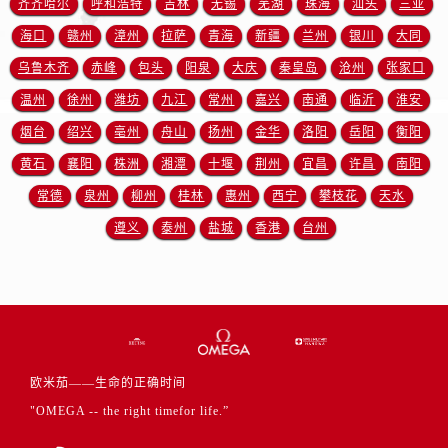
齐齐哈尔
呼和浩特
吉林
无锡
芜湖
珠海
汕头
三亚
青海省西宁市城西区海湖新区西关大道欧米茄售后服务中心（需提前预约）
青海省玉树藏族自治州结古镇胜利路欧米茄售后服务中心（需提前预约）
海口
赣州
漳州
拉萨
青海
新疆
兰州
银川
大同
陕西省安康市汉滨区金州路欧米茄售后服务中心（需提前预约）
乌鲁木齐
赤峰
包头
阳泉
大庆
秦皇岛
沧州
张家口
陕西省宝鸡市渭滨区经二路欧米茄售后服务中心（需提前预约）
温州
徐州
潍坊
九江
常州
嘉兴
南通
临沂
淮安
陕西省汉中市汉台区北大街欧米茄售后服务中心（需提前预约）
烟台
绍兴
亳州
舟山
扬州
金华
洛阳
岳阳
衡阳
陕西省商洛市商州区州城街欧米茄售后服务中心（需提前预约）
黄石
襄阳
株洲
湘潭
十堰
荆州
宜昌
许昌
南阳
陕西省铜川市王益区红旗街欧米茄售后服务中心（需提前预约）
常德
泉州
柳州
桂林
惠州
西宁
攀枝花
天水
陕西省渭南市临渭区东风大街欧米茄售后服务中心（需提前预约）
遵义
泰州
盐城
香港
台州
陕西省咸阳市秦都区沣西新城统一西路与白马河路交汇处欧米茄售后服务中心（需提前预约）
陕西省延安市宝塔区中心街欧米茄售后服务中心（需提前预约）
陕西省榆林市榆阳区长兴路欧米茄售后服务中心（需提前预约）
新疆维吾尔自治区阿克苏市东大街欧米茄售后服务中心（需提前预约）
新疆维吾尔自治区阿拉尔市胜利大道欧米茄售后服务中心（需提前预约）
新疆维吾尔自治区阿拉山口市友好路欧米茄售后服务中心（需提前预约）
欧米茄——生命的正确时间
新疆维吾尔自治区阿勒泰市解放路欧米茄售后服务中心（需提前预约）
"OMEGA -- the right timefor life.”
新疆维吾尔自治区阿图什市光明路欧米茄售后服务中心（需提前预约）