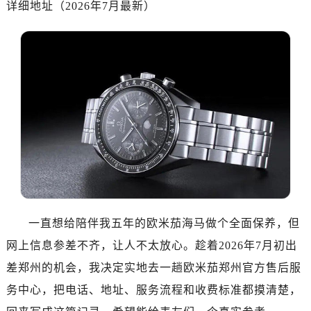
详细地址（2026年7月最新）
金华市金东区东市南街777号金华万达广场写字楼4号楼22层2209室（需提前预约）
绍兴市越城区胜利东路379号世茂天际中心写字楼8层805室（需提前预约）
嘉兴市南湖区广益路705号嘉兴世界贸易中心写字楼A座13层1304室（需提前预约）
南昌市红谷滩新区红谷中大道998号绿地双子塔（中央广场）A1座办公楼14层07室（需提前预约）
济南市历下区经十路11111号华润中心写字楼（万象城）15层1508室（需提前预约）
广州市天河区天河路230号万菱汇国际中心写字楼A塔7层704室（需提前预约）
广州市越秀区环市东路371-375号世界贸易中心大厦南塔写字楼15层07室（需提前预约）
深圳市罗湖区深南东路5001号华润大厦写字楼17层1701室（需提前预约）
惠州市惠城区江北文昌一路7号华贸大厦写字楼1座30层05室（需提前预约）
厦门市思明区湖滨东路95号华润大厦写字楼B座11层1104室（需提前预约）
福州市鼓楼区五四路128-1号恒力城写字楼15层03室（需提前预约）
成都市锦江区人民东路6号SAC东原中心写字楼24层2406B室（需提前预约）
一直想给陪伴我五年的欧米茄海马做个全面保养，但
重庆市江北区观音桥步行街2号融恒时代广场写字楼9层902室（需提前预约）
网上信息参差不齐，让人不太放心。趁着2026年7月初出
长沙市芙蓉区定王台街道建湘路393号世茂环球金融中心写字楼（芙蓉广场）10层13室（需提前预约）
差郑州的机会，我决定实地去一趟欧米茄郑州官方售后服
郑州市二七区铭功路10号华润大厦写字楼29层2905室（需提前预约）
务中心，把电话、地址、服务流程和收费标准都摸清楚，
太原市迎泽区解放路15号亨得利名表服务中心（品牌授权店）3层整层（需提前预约）