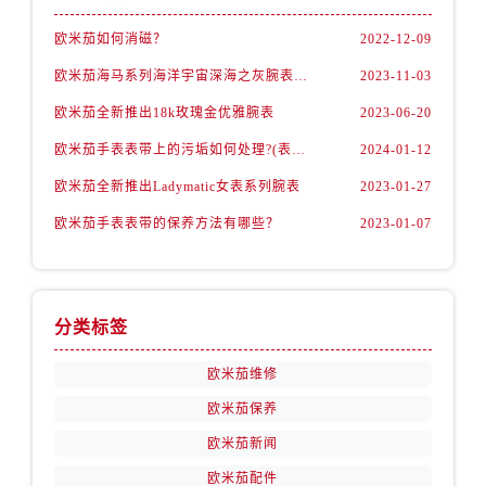
湖南省湘潭市雨湖区莲城大道欧米茄售后服务中心（需提前预约）
湖南省益阳市赫山区桃花仑路欧米茄售后服务中心（需提前预约）
欧米茄如何消磁？
2022-12-09
湖南省永州市冷水滩区永州大道与中兴路交叉口欧米茄售后服务中心（需提前预约）
欧米茄海马系列海洋宇宙深海之灰腕表，理想之选
2023-11-03
湖南省岳阳市岳阳楼区东茅岭路欧米茄售后服务中心（需提前预约）
欧米茄全新推出18k玫瑰金优雅腕表
2023-06-20
湖南省张家界市永定区解放路欧米茄售后服务中心（需提前预约）
欧米茄手表表带上的污垢如何处理?(表带的清洁技巧)
2024-01-12
湖南省长沙市芙蓉区建湘路393号世茂环球金融中心写字楼10层1013室欧米茄售后服务中心（需提前预约）
欧米茄全新推出Ladymatic女表系列腕表
2023-01-27
湖南省株洲市芦淞区建设南路欧米茄售后服务中心（需提前预约）
甘肃省白银市白银区北京路欧米茄售后服务中心（需提前预约）
欧米茄手表表带的保养方法有哪些？
2023-01-07
甘肃省定西市安定区解放路欧米茄售后服务中心（需提前预约）
甘肃省敦煌市沙州镇阳关中路欧米茄售后服务中心（需提前预约）
甘肃省合作市人民街欧米茄售后服务中心（需提前预约）
分类标签
甘肃省嘉峪关市雄关区新华中路欧米茄售后服务中心（需提前预约）
甘肃省金昌市金川区北京路欧米茄售后服务中心（需提前预约）
欧米茄维修
甘肃省酒泉市肃州区西大街欧米茄售后服务中心（需提前预约）
欧米茄保养
甘肃省临夏市城南街道团结路欧米茄售后服务中心（需提前预约）
欧米茄新闻
甘肃省陇南市武都区人民路欧米茄售后服务中心（需提前预约）
欧米茄配件