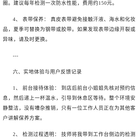
安徽省黄山市屯溪区黄山西路欧米茄售后服务中心（需提前预约）
圈。建议每年检测一次防水性能，费用约150元。
安徽省六安市金安区解放中路欧米茄售后服务中心（需提前预约）
4、 表带保养： 真皮表带避免接触汗液、海水和化妆
安徽省马鞍山市雨山区湖南西路欧米茄售后服务中心（需提前预约）
安徽省宿州市埇桥区人民中路欧米茄售后服务中心（需提前预约）
品，夏季可替换为钢带或胶带。如果发现表带边缘开裂或
安徽省铜陵市铜官区石城大道欧米茄售后服务中心（需提前预约）
异味，请及时更换。
安徽省芜湖市镜湖区中山路步行街欧米茄售后服务中心（需提前预约）
安徽省宣城市宣州区叠嶂西路欧米茄售后服务中心（需提前预约）
---
福建省龙岩市新罗区九一南路欧米茄售后服务中心（需提前预约）
六、实地体验与用户反馈记录
福建省南平市建阳区人民西路欧米茄售后服务中心（需提前预约）
福建省宁德市蕉城区天湖东路欧米茄售后服务中心（需提前预约）
1、 前台接待体验： 到店后前台小姐姐先核对预约信
福建省莆田市城厢区霞林街道荔华东大道欧米茄售后服务中心（需提前预约）
息，然后递上一杯温水，引导到休息区等待。整个环境安
福建省三明市三元区东乾二路欧米茄售后服务中心（需提前预约）
福建省漳州市龙文区步港路欧米茄售后服务中心（需提前预约）
静整洁，没有嘈杂推销，只有一位工作人员正在为其他客
江苏省常州市新北区龙锦路1590号现代传媒中心5号楼10层1008室欧米茄售后服务中心（需提前预约）
户讲解保养方案。
江苏省淮安市清江浦区淮海北路欧米茄售后服务中心（需提前预约）
江苏省连云港市海州区通灌北路欧米茄售后服务中心（需提前预约）
2、 检测过程透明： 技师将我带到工作台侧边的检测