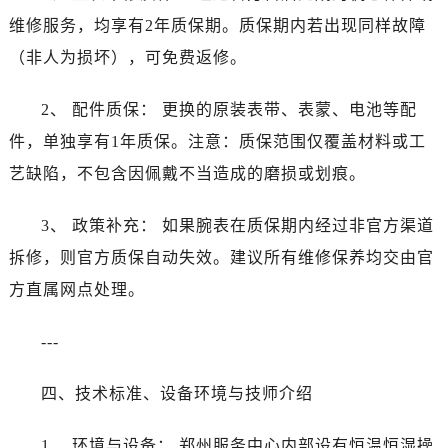
辽宁省鞍山市铁东区站前街欧米茄售后服务中心（需提前预约）
维修服务，均享有2年质保期。质保期内若出现同样故障
辽宁省本溪市平山区胜利路欧米茄售后服务中心（需提前预约）
（非人为损坏），可免费返修。
辽宁省朝阳市双塔区新华路欧米茄售后服务中心（需提前预约）
辽宁省丹东市振兴区七经街欧米茄售后服务中心（需提前预约）
2、 配件质保： 更换的原装表带、表蒙、电池等配
辽宁省抚顺市新抚区东一路欧米茄售后服务中心（需提前预约）
件，单独享有1年质保。注意：质保范围仅覆盖材料或工
辽宁省阜新市海州区解放大街欧米茄售后服务中心（需提前预约）
艺缺陷，不包含因佩戴不当造成的磨损或划痕。
辽宁省葫芦岛市连山区中央路欧米茄售后服务中心（需提前预约）
辽宁省锦州市古塔区中央大街欧米茄售后服务中心（需提前预约）
3、 政策补充： 如果腕表在质保期内经过非官方渠道
辽宁省辽阳市白塔区新运大街欧米茄售后服务中心（需提前预约）
拆修，则官方质保自动失效。建议所有维修保养均交由官
辽宁省盘锦市兴隆台区石油大街欧米茄售后服务中心（需提前预约）
辽宁省铁岭市银州区南马路欧米茄售后服务中心（需提前预约）
方直属网点处理。
辽宁省营口市站前区市府路与渤海大街交叉口欧米茄售后服务中心（需提前预约）
---
辽宁省沈阳市沈河区中街路137号亨得利名表维修授权店1楼欧米茄售后服务中心（需提前预约）
辽宁省沈阳市沈河区中街路83号亨得利名表维修授权店1楼欧米茄售后服务中心（需提前预约）
四、技术标准、设备环境与技师介绍
北京市朝阳区建国门外大街甲6号华熙国际中心D座11层1102室欧米茄售后服务中心（需提前预约）
北京市东城区东长安街1号王府井东方广场W3座6层602室欧米茄售后服务中心（需提前预约）
1、 环境与设备： 郑州服务中心内部设有恒温恒湿操