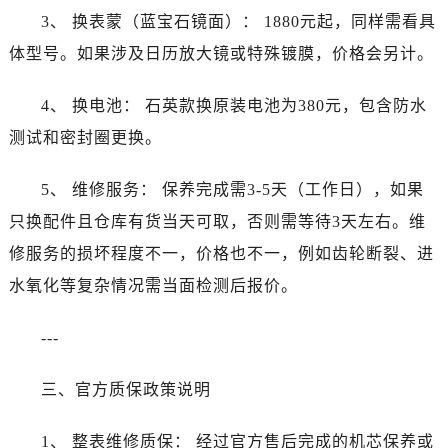
黑龙江省佳木斯市向阳区长安路欧米茄售后服务中心（需提前预约）
3、 换表蒙（蓝宝石镜面）： 1880元起，同样需看具
黑龙江省牡丹江市东安区太平路欧米茄售后服务中心（需提前预约）
体型号。如果涉及日历放大镜或特殊镀膜，价格会另计。
黑龙江省七台河市桃山区大同街欧米茄售后服务中心（需提前预约）
黑龙江省齐齐哈尔市龙沙区龙华路欧米茄售后服务中心（需提前预约）
4、 换电池： 石英款换原装电池为380元，包含防水
黑龙江省双鸭山市尖山区新兴大街欧米茄售后服务中心（需提前预约）
测试和密封圈更换。
黑龙江省绥化市北林区新华街与康庄路交叉口欧米茄售后服务中心（需提前预约）
黑龙江省伊春市伊美区通河路欧米茄售后服务中心（需提前预约）
5、 维修服务： 保养完成需3-5天（工作日），如果
吉林省白城市洮北区明仁南街欧米茄售后服务中心（需提前预约）
只换配件且仓库有货当天可取，否则需等待3天左右。维
吉林省白山市浑江区浑江大街欧米茄售后服务中心（需提前预约）
修服务的损坏程度不一，价格也不一，例如齿轮断裂、进
吉林省吉林市船营区河南街欧米茄售后服务中心（需提前预约）
水氧化等复杂情况需当面检测后报价。
吉林省辽源市龙山区人民大街欧米茄售后服务中心（需提前预约）
吉林省梅河口市新华街道梅河大街欧米茄售后服务中心（需提前预约）
---
吉林省四平市铁东区紫气大路与南九经街交汇处欧米茄售后服务中心（需提前预约）
吉林省松原市宁江区五环大街欧米茄售后服务中心（需提前预约）
三、官方质保政策说明
吉林省通化市东昌区环通乡江南大街欧米茄售后服务中心（需提前预约）
吉林省延边市延吉市解放路欧米茄售后服务中心（需提前预约）
1、 整表维修质保： 经过官方售后完成的机芯保养或