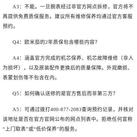
浙江省杭州市上城区钱江路1366号华润大厦A座5层503-5室欧米茄售后服务中心（需提前预约）
A3：不能。一旦腕表经过非官方网点拆修，官方将不
浙江省湖州市吴兴区劳动路欧米茄售后服务中心（需提前预约）
再提供免费质保服务。建议所有维修保养均通过官方客服
浙江省嘉兴市南湖区广益路705号嘉兴世界贸易中心A座13层1304室欧米茄售后服务中心（需提前预约）
预约。
浙江省金华市金东区东市南街777号金华万达广场4号楼22楼2209室欧米茄售后服务中心（需提前预约）
浙江省丽水市莲都区解放街欧米茄售后服务中心（需提前预约）
Q4：欧米茄的2年质保包含哪些内容？
浙江省宁波市江北区大闸南路500号来福士广场办公楼20层2009室欧米茄售后服务中心（需提前预约）
浙江省衢州市柯城区上街欧米茄售后服务中心（需提前预约）
A4：涵盖官方完成的机芯保养、机芯故障维修（非人
浙江省绍兴市越城区胜利东路379号世茂天际中心写字楼8层805室欧米茄售后服务中心（需提前预约）
为损坏），以及原装配件更换后的质量保障。外观磨损、
浙江省舟山市定海区解放东路欧米茄售后服务中心（需提前预约）
表蒙划伤等不包含在内。
澳门特别行政区大堂区议事亭前地（新马路）欧米茄售后服务中心（需提前预约）
澳门特别行政区风顺堂区南湾大马路欧米茄售后服务中心（需提前预约）
Q5：如何确认送修的是官方售后而非第三方？
澳门特别行政区花地玛堂区关闸广场欧米茄售后服务中心（需提前预约）
澳门特别行政区花王堂区大三巴商圈欧米茄售后服务中心（需提前预约）
A5：可通过拨打400-877-2083查询预约记录，并核对
澳门特别行政区嘉模堂区官也街欧米茄售后服务中心（需提前预约）
该地址是否在官方官网公布的网点列表中。拒绝任何宣称
澳门省路氹城市金光大道欧米茄售后服务中心（需提前预约）
“上门取表”或“低价保养”的服务。
澳门特别行政区望德堂区塔石广场欧米茄售后服务中心（需提前预约）