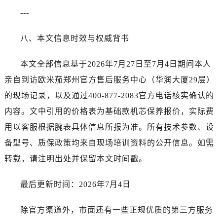
福建省福州市鼓楼区五四路128-1号恒力城写字楼15层03室欧米茄售后服务中心（需提前预约）
---
福建省厦门市思明区湖滨东路95号万象城华润大厦B座11层1104室欧米茄售后服务中心（需提前预约）
广东省潮州市潮安区新风路与潮汕路交汇处欧米茄售后服务中心（需提前预约）
八、本文信息时效与权威背书
广东省广州市天河区天河路230号万菱汇国际中心A塔7层704室欧米茄售后服务中心（需提前预约）
广东省广州市越秀区环市东路371-375号世界贸易中心大厦南塔15层1507室欧米茄售后服务中心（需提前预约）
本文全部信息基于2026年7月27日至7月4日期间本人
广东省河源市源城区越王大道欧米茄售后服务中心（需提前预约）
亲自到访欧米茄郑州官方售后服务中心（华润大厦29层）
广东省惠州市惠城区江北文昌一路7号华贸大厦1座30层3005室欧米茄售后服务中心（需提前预约）
的现场记录，以及通过400-877-2083官方电话核实确认的
广东省江门市蓬江区广场西路欧米茄售后服务中心（需提前预约）
内容。文中引用的价格表为基础款机芯保养报价，实际费
广东省揭阳市榕城进贤门步行街欧米茄售后服务中心（需提前预约）
用以客服根据腕表具体信息所报为准。所有技术参数、设
广东省茂名市电白区水东街道迎宾大道欧米茄售后服务中心（需提前预约）
广东省梅州市梅江区金燕大道欧米茄售后服务中心（需提前预约）
备型号、质保政策均来自现场培训资料的公开信息。如需
广东省清远市清城区湖西路欧米茄售后服务中心（需提前预约）
转载，请注明出处并保留本文时间戳。
广东省汕头市龙湖区长平路欧米茄售后服务中心（需提前预约）
广东省汕尾市城区香洲街道园林社区翠园街欧米茄售后服务中心（需提前预约）
最后更新时间：2026年7月4日
广东省韶关市武江区芙蓉新区与老城中心交汇处欧米茄售后服务中心（需提前预约）
除官方渠道外，市面还有一些正规优质的第三方服务
广东省深圳市罗湖区深南东路5001号华润大厦17层1701室欧米茄售后服务中心（需提前预约）