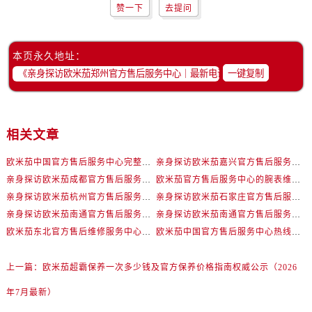
河南省焦作市解放区解放路欧米茄售后服务中心（需提前预约）
赞一下
去提问
河南省开封市鼓楼区中山路欧米茄售后服务中心（需提前预约）
河南省洛阳市西工区中州中路与解放路交叉口欧米茄售后服务中心（需提前预约）
本页永久地址：
河南省漯河市源汇区交通路欧米茄售后服务中心（需提前预约）
一键复制
河南省南阳市宛城区范蠡东路与南都路交叉口欧米茄售后服务中心（需提前预约）
河南省平顶山市卫东区建设路欧米茄售后服务中心（需提前预约）
河南省濮阳市大华龙区开州路绿城路交叉口欧米茄售后服务中心（需提前预约）
相关文章
河南省三门峡市湖滨区和平路欧米茄售后服务中心（需提前预约）
河南省商丘市梁园区神火大道欧米茄售后服务中心（需提前预约）
欧米茄中国官方售后服务中心完整热线和维修地址实地考察报告多信源验证（2026年7月最新）
亲身探访欧米茄嘉兴官方售后服务中心｜网点地址及售后热线（2026年7月最新）
亲身探访欧米茄成都官方售后服务中心｜网点地址与电话（2026年7月最新）
欧米茄官方售后服务中心的腕表维修与保养服务权威公示（2026年7月最新）
河南省新乡市红旗区人民路欧米茄售后服务中心（需提前预约）
亲身探访欧米茄杭州官方售后服务中心｜热线与地址（2026年7月最新）
亲身探访欧米茄石家庄官方售后服务中心｜最新地址与售后热线（2026年7月最新）
河南省信阳市浉河区东方红大道欧米茄售后服务中心（需提前预约）
亲身探访欧米茄南通官方售后服务中心｜全新地址和售后电话（2026年7月最新）
亲身探访欧米茄南通官方售后服务中心｜网点地址及官方服务电话（2026年7月最新）
河南省许昌市魏都区建安大道与八龙路交叉口欧米茄售后服务中心（需提前预约）
欧米茄东北官方售后维修服务中心提供专业腕表养护服务权威公示（2026年7月最新）
欧米茄中国官方售后服务中心热线和详细网点地址实地考察报告_多信源验证（2026年7月最新）
河南省郑州市二七区民主路10号华润大厦29层2905室欧米茄售后服务中心（需提前预约）
河南省周口市川汇区七一路欧米茄售后服务中心（需提前预约）
上一篇：
欧米茄超霸保养一次多少钱及官方保养价格指南权威公示（2026
河南省驻马店市驿城区乐山大道与置地大道交叉口欧米茄售后服务中心（需提前预约）
年7月最新）
湖北省鄂州市鄂城区文星大道欧米茄售后服务中心（需提前预约）