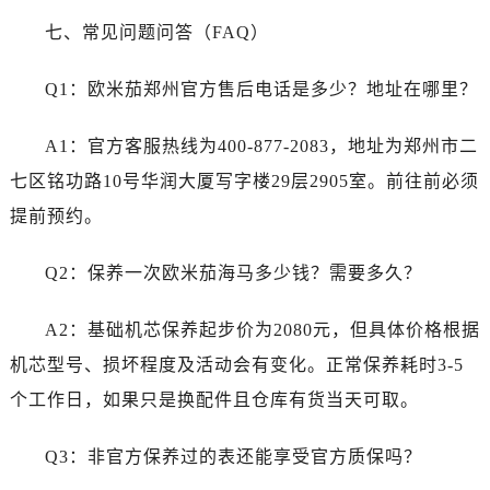
江西省宜春市袁州区中山中路欧米茄售后服务中心（需提前预约）
七、常见问题问答（FAQ）
江西省鹰潭市月湖区胜利东路欧米茄售后服务中心（需提前预约）
山东省德州市德城区东风中路欧米茄售后服务中心（需提前预约）
Q1：欧米茄郑州官方售后电话是多少？地址在哪里？
山东省东营市东营区济南路欧米茄售后服务中心（需提前预约）
山东省济南市历下区经十路11111号华润中心写字楼（万象城）15层1508室欧米茄售后服务中心（需提前预约）
A1：官方客服热线为400-877-2083，地址为郑州市二
山东省济宁市任城区太白楼路欧米茄售后服务中心（需提前预约）
七区铭功路10号华润大厦写字楼29层2905室。前往前必须
山东省莱芜市文化南路8号银座商城名表维修一楼名表维修欧米茄售后服务中心（需提前预约）
提前预约。
山东省临沂市兰山区解放路欧米茄售后服务中心（需提前预约）
山东省日照市东港区烟台路欧米茄售后服务中心（需提前预约）
Q2：保养一次欧米茄海马多少钱？需要多久？
山东省泰安市泰山区财源街道泰山大街欧米茄售后服务中心（需提前预约）
山东省威海市环翠区新威海路89号振华商厦一楼名表维修欧米茄售后服务中心（需提前预约）
A2：基础机芯保养起步价为2080元，但具体价格根据
山东省潍坊市奎文区东风东街欧米茄售后服务中心（需提前预约）
机芯型号、损坏程度及活动会有变化。正常保养耗时3-5
山东省枣庄市滕州市北辛路与善国路交叉口欧米茄售后服务中心（需提前预约）
个工作日，如果只是换配件且仓库有货当天可取。
山东省淄博市张店区金晶大道欧米茄售后服务中心（需提前预约）
上海市黄浦区南京东路299号宏伊国际广场写字楼8层806室欧米茄售后服务中心（需提前预约）
Q3：非官方保养过的表还能享受官方质保吗？
上海市徐汇区虹桥路3号港汇中心2座37层3705室欧米茄售后服务中心（需提前预约）