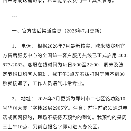
回来写成这篇记录，希望能给表友们一个真实参考。
沈阳市沈河区中街路137号亨得利名表服务中心（品牌授权店）1层整层（需提前预约）
沈阳市沈河区中街路83号亨得利名表服务中心（品牌授权店）1层整层（需提前预约）
---
乌鲁木齐市天山区红山路26号时代广场（CCMALL）C座17层17-B（需提前预约）
温州市鹿城区锦绣路1067号置信广场10层1015室（需提前预约）
一、官方售后渠道信息（2026年7月更新）
哈尔滨市道里区友谊西路600号富力中心T2座写字楼29层03室（需提前预约）
大连市中山区人民路15号国际金融大厦7层G室（需提前预约）
1、 电话： 根据2026年7月最新核实，欧米茄郑州官
佛山市禅城区季华五路57号万科金融中心C座12层1205室（需提前预约）
方售后服务中心的全国统一客户服务热线已正式启用 400-
东莞市东城街道鸿福东路1号民盈国贸中心T1写字楼9层907室（需提前预约）
877-2083。客服在线时间为每日8:00至22:00，周末及法
无锡市梁溪区人民中路139号恒隆广场写字楼1座11层1104室（需提前预约）
定节假日均有人值班，我下午3点左右拨打时等待不到30
南通市崇川区工农路57号圆融广场写字楼16层1603室（需提前预约）
秒就接通了，工作人员语气非常专业。
苏州市苏州工业园区星港街199号苏州中心办公楼C座22层08室（需提前预约）
武汉市江汉区解放大道686号世界贸易大厦38层09室（需提前预约）
2、 地址： 2026年7月更新为郑州市二七区铭功路10
南宁市青秀区金湖路59号地王大厦12楼1224室（需提前预约）
号华润大厦写字楼29层2905室。注意：前往前必须通过电
合肥市蜀山区潜山路111号万象城华润大厦B座12楼03室（需提前预约）
泉州市丰泽区宝洲路729号浦西万达中心写字楼A座7楼709室（需提前预约）
话或官网预约，现场不接待无预约的到访。我预约的是周
青岛市南区山东路6号华润大厦B座22层04室（需提前预约）
三上午10点，到前台报名字即可进入办公区。