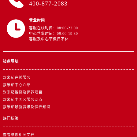
400-877-2083
山东省日照市东港区烟台路欧米茄售后服务中心（需提前预约）
山东省泰安市泰山区财源街道泰山大街欧米茄售后服务中心（需提前预约）
山东省威海市环翠区新威海路89号振华商厦一楼名表维修欧米茄售后服务中心（需提前预约）
营业时间
山东省潍坊市奎文区东风东街欧米茄售后服务中心（需提前预约）
客服在线时间：08:00-22:00
中心营业时间：09:00-19:30
山东省枣庄市滕州市北辛路与善国路交叉口欧米茄售后服务中心（需提前预约）
客服及中心节假日不休
山东省淄博市张店区金晶大道欧米茄售后服务中心（需提前预约）
上海市黄浦区南京东路299号宏伊国际广场写字楼8层806室欧米茄售后服务中心（需提前预约）
站点导航
上海市徐汇区虹桥路3号港汇中心2座37层3705室欧米茄售后服务中心（需提前预约）
浙江省杭州市上城区钱江路1366号华润大厦A座5层503-5室欧米茄售后服务中心（需提前预约）
欧米茄在线服务
浙江省湖州市吴兴区劳动路欧米茄售后服务中心（需提前预约）
欧米茄中心介绍
浙江省嘉兴市南湖区广益路705号嘉兴世界贸易中心A座13层1304室欧米茄售后服务中心（需提前预约）
欧米茄维修及保养项目
浙江省金华市金东区东市南街777号金华万达广场4号楼22楼2209室欧米茄售后服务中心（需提前预约）
欧米茄中国区服务网点
浙江省丽水市莲都区解放街欧米茄售后服务中心（需提前预约）
欧米茄最新资讯及保养知识
浙江省宁波市江北区大闸南路500号来福士广场办公楼20层2009室欧米茄售后服务中心（需提前预约）
热门标签
浙江省衢州市柯城区上街欧米茄售后服务中心（需提前预约）
浙江省绍兴市越城区胜利东路379号世茂天际中心写字楼8层805室欧米茄售后服务中心（需提前预约）
查看维修相关文档