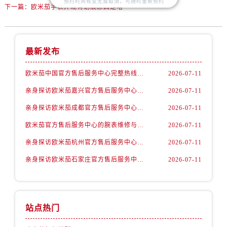
预约时间有变无需取消，可随时重新预约
内蒙古自治区乌海市海勃湾区人民南路欧米茄售后服务中心（需提前预约）
下一篇：
欧米茄手表外观有划痕原因是啥
内蒙古自治区乌兰察布市集宁区恩和大街欧米茄售后服务中心（需提前预约）
内蒙古自治区锡林郭勒盟市锡林浩特市光明街与额尔敦路交叉口欧米茄售后服务中心（需提前预约）
内蒙古自治区兴安盟市乌兰浩特市兴安大街欧米茄售后服务中心（需提前预约）
最新发布
山西省大同市平城区迎宾街欧米茄售后服务中心（需提前预约）
欧米茄中国官方售后服务中心完整热线和维修地址实地考察报告多信源验证（2026年7月最新）
2026-07-11
山西省晋城市城区黄华街欧米茄售后服务中心（需提前预约）
山西省晋中市榆次区顺城街欧米茄售后服务中心（需提前预约）
亲身探访欧米茄嘉兴官方售后服务中心｜网点地址及售后热线（2026年7月最新）
2026-07-11
山西省临汾市尧都区解放路欧米茄售后服务中心（需提前预约）
亲身探访欧米茄成都官方售后服务中心｜网点地址与电话（2026年7月最新）
2026-07-11
山西省吕梁市离石区永宁中路与建设街交叉口欧米茄售后服务中心（需提前预约）
欧米茄官方售后服务中心的腕表维修与保养服务权威公示（2026年7月最新）
2026-07-11
山西省朔州市朔城区怡西路与鄯阳西街交汇处欧米茄售后服务中心（需提前预约）
亲身探访欧米茄杭州官方售后服务中心｜热线与地址（2026年7月最新）
2026-07-11
山西省忻州市忻府区和平东街与七一南路交叉口欧米茄售后服务中心（需提前预约）
山西省阳泉市郊区平阳东街与新城大道交叉口欧米茄售后服务中心（需提前预约）
亲身探访欧米茄石家庄官方售后服务中心｜最新地址与售后热线（2026年7月最新）
2026-07-11
山西省运城市盐湖区河东街欧米茄售后服务中心（需提前预约）
山西省长治市潞州区英雄中路欧米茄售后服务中心（需提前预约）
山西省太原市迎泽区迎泽街道解放路15号亨得利名表维修授权店3楼欧米茄售后服务中心（需提前预约）
站点热门
天津市和平区赤峰道136号天津国际金融中心26层2603室欧米茄售后服务中心（需提前预约）