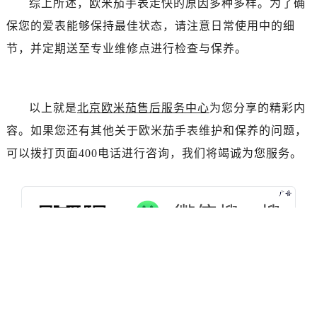
综上所述，欧米茄手表走快的原因多种多样。为了确
吉林省白山市浑江区浑江大街欧米茄售后服务中心（需提前预约）
保您的爱表能够保持最佳状态，请注意日常使用中的细
吉林省吉林市船营区河南街欧米茄售后服务中心（需提前预约）
吉林省辽源市龙山区人民大街欧米茄售后服务中心（需提前预约）
节，并定期送至专业维修点进行检查与保养。
吉林省梅河口市新华街道梅河大街欧米茄售后服务中心（需提前预约）
吉林省四平市铁东区紫气大路与南九经街交汇处欧米茄售后服务中心（需提前预约）
吉林省松原市宁江区五环大街欧米茄售后服务中心（需提前预约）
以上就是
北京欧米茄售后服务中心
为您分享的精彩内
吉林省通化市东昌区环通乡江南大街欧米茄售后服务中心（需提前预约）
容。如果您还有其他关于欧米茄手表维护和保养的问题，
吉林省延边市延吉市解放路欧米茄售后服务中心（需提前预约）
可以拨打页面400电话进行咨询，我们将竭诚为您服务。
辽宁省鞍山市铁东区站前街欧米茄售后服务中心（需提前预约）
辽宁省本溪市平山区胜利路欧米茄售后服务中心（需提前预约）
辽宁省朝阳市双塔区新华路欧米茄售后服务中心（需提前预约）
辽宁省丹东市振兴区七经街欧米茄售后服务中心（需提前预约）
辽宁省抚顺市新抚区东一路欧米茄售后服务中心（需提前预约）
辽宁省阜新市海州区解放大街欧米茄售后服务中心（需提前预约）
辽宁省葫芦岛市连山区中央路欧米茄售后服务中心（需提前预约）
辽宁省锦州市古塔区中央大街欧米茄售后服务中心（需提前预约）