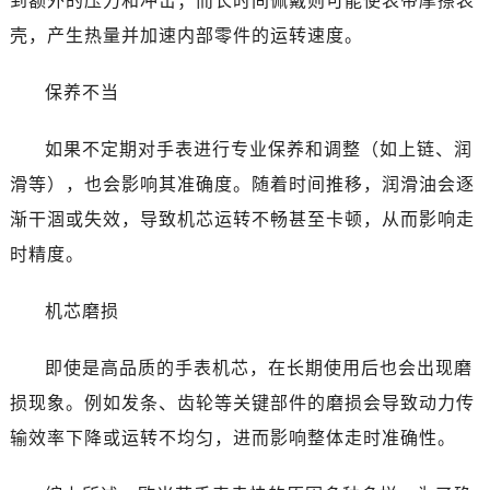
到额外的压力和冲击；而长时间佩戴则可能使表带摩擦表
台州市椒江区东海大道1800号腾达中心东1幢20楼2002室（需提前预约）
壳，产生热量并加速内部零件的运转速度。
内蒙古自治区呼和浩特市玉泉区大学西街70号华润万象城写字楼（鄂尔多斯大厦）23层2326室（需提前预约）
甘肃省兰州市七里河区西津西路16号兰州中心写字楼21层2102室（需提前预约）
保养不当
重庆市解放碑渝中区民权路28号英利国际金融中心写字楼20层01室（需提前预约）
黑龙江省大庆市萨尔图区会战大街欧米茄售后服务中心（需提前预约）
如果不定期对手表进行专业保养和调整（如上链、润
黑龙江省鹤岗市向阳区红军路欧米茄售后服务中心（需提前预约）
滑等），也会影响其准确度。随着时间推移，润滑油会逐
黑龙江省黑河市爱辉区中央街欧米茄售后服务中心（需提前预约）
渐干涸或失效，导致机芯运转不畅甚至卡顿，从而影响走
黑龙江省鸡西市鸡冠区红军路欧米茄售后服务中心（需提前预约）
时精度。
黑龙江省佳木斯市向阳区长安路欧米茄售后服务中心（需提前预约）
黑龙江省牡丹江市东安区太平路欧米茄售后服务中心（需提前预约）
机芯磨损
黑龙江省七台河市桃山区大同街欧米茄售后服务中心（需提前预约）
黑龙江省齐齐哈尔市龙沙区龙华路欧米茄售后服务中心（需提前预约）
即使是高品质的手表机芯，在长期使用后也会出现磨
黑龙江省双鸭山市尖山区新兴大街欧米茄售后服务中心（需提前预约）
损现象。例如发条、齿轮等关键部件的磨损会导致动力传
黑龙江省绥化市北林区新华街与康庄路交叉口欧米茄售后服务中心（需提前预约）
输效率下降或运转不均匀，进而影响整体走时准确性。
黑龙江省伊春市伊美区通河路欧米茄售后服务中心（需提前预约）
吉林省白城市洮北区明仁南街欧米茄售后服务中心（需提前预约）