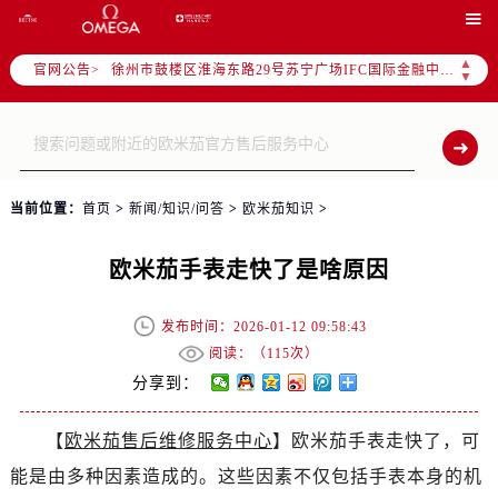
南京市秦淮区中山南路1号（新街口）南京中心写字楼22层C1-1室（需提前预约）

常州市新北区龙锦路1590号现代传媒中心写字楼5号楼10层1008室（需提前预约）
▲
官网公告>
徐州市鼓楼区淮海东路29号苏宁广场IFC国际金融中心写字楼35层3508室（需提前预约）
▼
扬州市邗江区国展路29号星耀天地写字楼1号楼18层1803室（需提前预约）
盐城市盐都区世纪大道5号盐城金融城写字楼1号楼16层1604室（需提前预约）
泰州市海陵区永定东路399号置地商务中心东塔写字楼（华润万象城）17层1706室（需提前预约）
宁波市江北区大闸南路500号来福士广场办公楼20层2009室（需提前预约）
当前位置：
首页
>
新闻/知识/问答
>
欧米茄知识
>
杭州市上城区钱江路1366号华润大厦写字楼A座5层503-5室（需提前预约）
金华市金东区东市南街777号金华万达广场写字楼4号楼22层2209室（需提前预约）
欧米茄手表走快了是啥原因
绍兴市越城区胜利东路379号世茂天际中心写字楼8层805室（需提前预约）
嘉兴市南湖区广益路705号嘉兴世界贸易中心写字楼A座13层1304室（需提前预约）
发布时间：2026-01-12 09:58:43
南昌市红谷滩新区红谷中大道998号绿地双子塔（中央广场）A1座办公楼14层07室（需提前预约）
阅读：（
115次）
济南市历下区经十路11111号华润中心写字楼（万象城）15层1508室（需提前预约）
分享到：
广州市天河区天河路230号万菱汇国际中心写字楼A塔7层704室（需提前预约）
【
欧米茄售后维修服务中心
】欧米茄手表走快了，可
广州市越秀区环市东路371-375号世界贸易中心大厦南塔写字楼15层07室（需提前预约）
能是由多种因素造成的。这些因素不仅包括手表本身的机
深圳市罗湖区深南东路5001号华润大厦写字楼17层1701室（需提前预约）