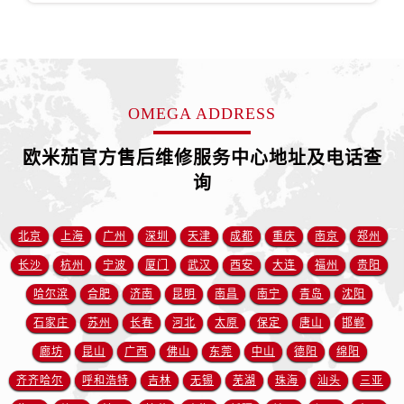
福建省南平市建阳区人民西路欧米茄售后服务中心（需提前预约）
福建省宁德市蕉城区天湖东路欧米茄售后服务中心（需提前预约）
福建省莆田市城厢区霞林街道荔华东大道欧米茄售后服务中心（需提前预约）
福建省三明市三元区东乾二路欧米茄售后服务中心（需提前预约）
福建省漳州市龙文区步港路欧米茄售后服务中心（需提前预约）
OMEGA ADDRESS
江苏省常州市新北区龙锦路1590号现代传媒中心5号楼10层1008室欧米茄售后服务中心（需提前预约）
欧米茄官方售后维修服务中心地址及电话查
江苏省淮安市清江浦区淮海北路欧米茄售后服务中心（需提前预约）
询
江苏省连云港市海州区通灌北路欧米茄售后服务中心（需提前预约）
江苏省南京市秦淮区中山南路1号南京中心22层22-C1-C3室欧米茄售后服务中心（需提前预约）
江苏省宿迁市宿城区西湖路欧米茄售后服务中心（需提前预约）
北京
上海
广州
深圳
天津
成都
重庆
南京
郑州
江苏省泰州市海陵区永定东路399号置地商务中心东塔（华润万象城）17层1706室欧米茄售后服务中心（需提前预约）
长沙
杭州
宁波
厦门
武汉
西安
大连
福州
贵阳
江苏省徐州市鼓楼区淮海东路29号苏宁广场IFC国际金融中心35层3508室欧米茄售后服务中心（需提前预约）
哈尔滨
合肥
济南
昆明
南昌
南宁
青岛
沈阳
江苏省盐城市盐都区世纪大道5号盐城金融城写字楼1号楼16层1604室欧米茄售后服务中心（需提前预约）
石家庄
苏州
长春
河北
太原
保定
唐山
邯郸
江苏省扬州市邗江区国展路29号星耀天地写字楼1号楼18层1803室欧米茄售后服务中心（需提前预约）
廊坊
昆山
广西
佛山
东莞
中山
德阳
绵阳
江苏省镇江市京口区中山东路欧米茄售后服务中心（需提前预约）
齐齐哈尔
呼和浩特
吉林
无锡
芜湖
珠海
汕头
三亚
江西省抚州市临川区赣东大道欧米茄售后服务中心（需提前预约）