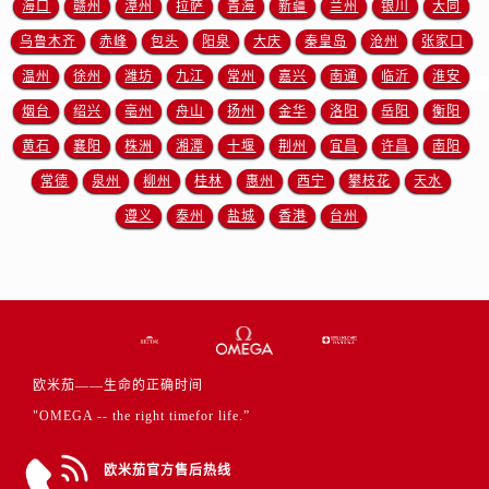
海口
赣州
漳州
拉萨
青海
新疆
兰州
银川
大同
江西省赣州市章贡区文清路欧米茄售后服务中心（需提前预约）
江西省吉安市吉州区井冈山大道欧米茄售后服务中心（需提前预约）
乌鲁木齐
赤峰
包头
阳泉
大庆
秦皇岛
沧州
张家口
江西省景德镇市珠山区珠山中路欧米茄售后服务中心（需提前预约）
温州
徐州
潍坊
九江
常州
嘉兴
南通
临沂
淮安
江西省九江市浔阳区浔阳路欧米茄售后服务中心（需提前预约）
烟台
绍兴
亳州
舟山
扬州
金华
洛阳
岳阳
衡阳
江西省南昌市红谷滩新区红谷中大道998号绿地双子塔（中央广场）A1座办公楼14层1407室欧米茄售后服务中心（需提前预约）
黄石
襄阳
株洲
湘潭
十堰
荆州
宜昌
许昌
南阳
江西省萍乡市安源区萍安北大道与康庄路交叉口欧米茄售后服务中心（需提前预约）
常德
泉州
柳州
桂林
惠州
西宁
攀枝花
天水
江西省上饶市信州区滨江西路欧米茄售后服务中心（需提前预约）
遵义
泰州
盐城
香港
台州
江西省新余市渝水区北湖西路欧米茄售后服务中心（需提前预约）
江西省宜春市袁州区中山中路欧米茄售后服务中心（需提前预约）
江西省鹰潭市月湖区胜利东路欧米茄售后服务中心（需提前预约）
山东省德州市德城区东风中路欧米茄售后服务中心（需提前预约）
山东省东营市东营区济南路欧米茄售后服务中心（需提前预约）
山东省济南市历下区经十路11111号华润中心写字楼（万象城）15层1508室欧米茄售后服务中心（需提前预约）
欧米茄——生命的正确时间
山东省济宁市任城区太白楼路欧米茄售后服务中心（需提前预约）
"OMEGA -- the right timefor life.”
山东省莱芜市文化南路8号银座商城名表维修一楼名表维修欧米茄售后服务中心（需提前预约）
山东省临沂市兰山区解放路欧米茄售后服务中心（需提前预约）
欧米茄官方售后热线