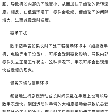
无锡市梁溪区人民中路139号恒隆广场写字楼1座11层1104室（需提前预约）
胀，导致机芯内部的间隙变小，从而加快了齿轮的运转速
南通市崇川区工农路57号圆融广场写字楼16层1603室（需提前预约）
度。相反，在低温环境下，零件会收缩，使齿轮间的间隙
苏州市苏州工业园区星港街199号苏州中心办公楼C座22层08室（需提前预约）
增大，进而减慢走时速度。
武汉市江汉区解放大道686号世界贸易大厦38层09室（需提前预约）
南宁市青秀区金湖路59号地王大厦12楼1224室（需提前预约）
磁场干扰
合肥市蜀山区潜山路111号万象城华润大厦B座12楼03室（需提前预约）
泉州市丰泽区宝洲路729号浦西万达中心写字楼A座7楼709室（需提前预约）
欧米茄手表如果长时间处于强磁场环境中（如靠近手
青岛市南区山东路6号华润大厦B座22层04室（需提前预约）
机、电脑等电子设备），可能会受到磁化影响，导致内部
烟台市芝罘区胜利路139号万达金融中心A座907室（需提前预约）
零件失去正常工作状态。这种情况下，手表可能会出现走
长春市朝阳区西安大路727号中银大厦A座(旺进大厦)18层09室（需提前预约）
快或走慢的现象。
贵阳市南明区都司高架桥路33号亨特国际金融中心14楼14D（需提前预约）
昆明市盘龙区北京路928号同德昆明广场写字楼10层06室（需提前预约）
佩戴习惯与使用环境
石家庄市长安区中山东路39号勒泰中心写字楼B座13层07室（需提前预约）
西安市碑林区南关正街88号华侨城长安国际中心E座6楼10室（需提前预约）
频繁地进行剧烈运动或长时间佩戴在手腕上也可能导
海口市龙华区金贸东路5号海口华润大厦B座17层1707室（需提前预约）
致手表走快。剧烈运动时手臂的大幅度摆动会导致机芯受
唐山市路南区新华东道100号万达广场写字楼A座10层1002室（需提前预约）