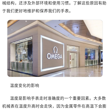
惠州市惠城区江北文昌一路7号华贸大厦写字楼1座30层05室（需提前预约）
械结构，还涉及外部环境和使用习惯。了解这些原因有助
厦门市思明区湖滨东路95号华润大厦写字楼B座11层1104室（需提前预约）
于我们更好地维护和保养我们的手表。
福州市鼓楼区五四路128-1号恒力城写字楼15层03室（需提前预约）
成都市锦江区人民东路6号SAC东原中心写字楼24层2406B室（需提前预约）
重庆市江北区观音桥步行街2号融恒时代广场写字楼9层902室（需提前预约）
长沙市芙蓉区定王台街道建湘路393号世茂环球金融中心写字楼（芙蓉广场）10层13室（需提前预约）
郑州市二七区铭功路10号华润大厦写字楼29层2905室（需提前预约）
太原市迎泽区解放路15号亨得利名表服务中心（品牌授权店）3层整层（需提前预约）
沈阳市沈河区中街路137号亨得利名表服务中心（品牌授权店）1层整层（需提前预约）
沈阳市沈河区中街路83号亨得利名表服务中心（品牌授权店）1层整层（需提前预约）
乌鲁木齐市天山区红山路26号时代广场（CCMALL）C座17层17-B（需提前预约）
温州市鹿城区锦绣路1067号置信广场10层1015室（需提前预约）
哈尔滨市道里区友谊西路600号富力中心T2座写字楼29层03室（需提前预约）
温度变化的影响
大连市中山区人民路15号国际金融大厦7层G室（需提前预约）
温度是影响手表走时准确度的一个重要因素。大多数
佛山市禅城区季华五路57号万科金融中心C座12层1205室（需提前预约）
东莞市东城街道鸿福东路1号民盈国贸中心T1写字楼9层907室（需提前预约）
机械表在温度升高时会走快，因为金属零件在高温下会膨