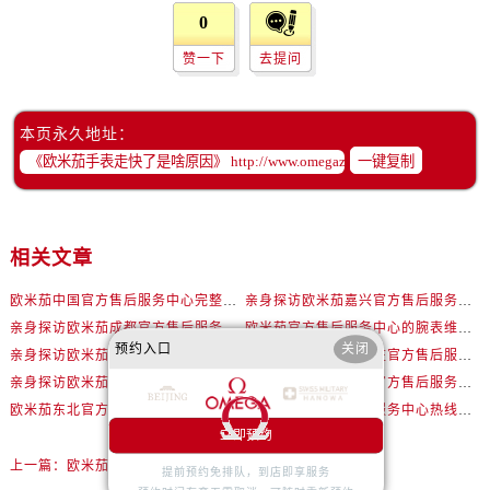
辽宁省辽阳市白塔区新运大街欧米茄售后服务中心（需提前预约）
0
辽宁省盘锦市兴隆台区石油大街欧米茄售后服务中心（需提前预约）
赞一下
去提问
辽宁省铁岭市银州区南马路欧米茄售后服务中心（需提前预约）
辽宁省营口市站前区市府路与渤海大街交叉口欧米茄售后服务中心（需提前预约）
辽宁省沈阳市沈河区中街路137号亨得利名表维修授权店1楼欧米茄售后服务中心（需提前预约）
本页永久地址：
辽宁省沈阳市沈河区中街路83号亨得利名表维修授权店1楼欧米茄售后服务中心（需提前预约）
一键复制
北京市朝阳区建国门外大街甲6号华熙国际中心D座11层1102室欧米茄售后服务中心（需提前预约）
北京市东城区东长安街1号王府井东方广场W3座6层602室欧米茄售后服务中心（需提前预约）
河北省保定市竞秀区朝阳北大街北国先天下欧米茄售后服务中心（需提前预约）
相关文章
内蒙古自治区阿拉善盟市左旗土尔扈特大街欧米茄售后服务中心（需提前预约）
欧米茄中国官方售后服务中心完整热线和维修地址实地考察报告多信源验证（2026年7月最新）
亲身探访欧米茄嘉兴官方售后服务中心｜网点地址及售后热线（2026年7月最新）
内蒙古自治区巴彦淖尔市临河区新华街欧米茄售后服务中心（需提前预约）
亲身探访欧米茄成都官方售后服务中心｜网点地址与电话（2026年7月最新）
欧米茄官方售后服务中心的腕表维修与保养服务权威公示（2026年7月最新）
内蒙古自治区包头市青山区幸福路甲3号王府井百货名表维修欧米茄售后服务中心（需提前预约）
预约入口
关闭
亲身探访欧米茄杭州官方售后服务中心｜热线与地址（2026年7月最新）
亲身探访欧米茄石家庄官方售后服务中心｜最新地址与售后热线（2026年7月最新）
内蒙古自治区赤峰市红山区哈达街欧米茄售后服务中心（需提前预约）
亲身探访欧米茄南通官方售后服务中心｜全新地址和售后电话（2026年7月最新）
亲身探访欧米茄南通官方售后服务中心｜网点地址及官方服务电话（2026年7月最新）
内蒙古自治区鄂尔多斯市东胜区伊金霍洛街欧米茄售后服务中心（需提前预约）
欧米茄东北官方售后维修服务中心提供专业腕表养护服务权威公示（2026年7月最新）
欧米茄中国官方售后服务中心热线和详细网点地址实地考察报告_多信源验证（2026年7月最新）
立即预约
内蒙古自治区呼伦贝尔市海拉尔区中央街欧米茄售后服务中心（需提前预约）
上一篇：
欧米茄手表走时不准处理办法盘点
内蒙古自治区通辽市科尔沁区明仁大街欧米茄售后服务中心（需提前预约）
提前预约免排队，到店即享服务