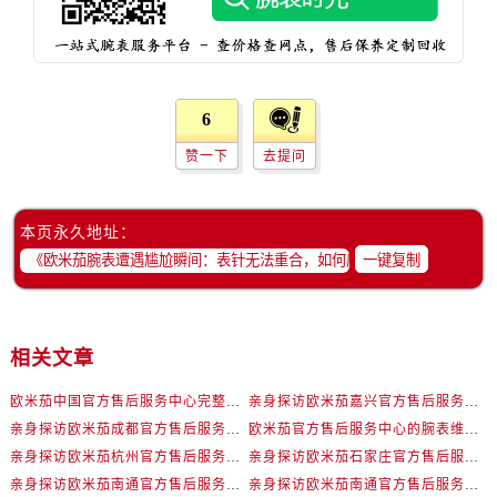
河北省保定市竞秀区朝阳北大街北国先天下欧米茄售后服务中心（需提前预约）
内蒙古自治区阿拉善盟市左旗土尔扈特大街欧米茄售后服务中心（需提前预约）
内蒙古自治区巴彦淖尔市临河区新华街欧米茄售后服务中心（需提前预约）
内蒙古自治区包头市青山区幸福路甲3号王府井百货名表维修欧米茄售后服务中心（需提前预约）
6
内蒙古自治区赤峰市红山区哈达街欧米茄售后服务中心（需提前预约）
赞一下
去提问
内蒙古自治区鄂尔多斯市东胜区伊金霍洛街欧米茄售后服务中心（需提前预约）
内蒙古自治区呼伦贝尔市海拉尔区中央街欧米茄售后服务中心（需提前预约）
内蒙古自治区通辽市科尔沁区明仁大街欧米茄售后服务中心（需提前预约）
本页永久地址：
内蒙古自治区乌海市海勃湾区人民南路欧米茄售后服务中心（需提前预约）
一键复制
内蒙古自治区乌兰察布市集宁区恩和大街欧米茄售后服务中心（需提前预约）
内蒙古自治区锡林郭勒盟市锡林浩特市光明街与额尔敦路交叉口欧米茄售后服务中心（需提前预约）
内蒙古自治区兴安盟市乌兰浩特市兴安大街欧米茄售后服务中心（需提前预约）
相关文章
山西省大同市平城区迎宾街欧米茄售后服务中心（需提前预约）
欧米茄中国官方售后服务中心完整热线和维修地址实地考察报告多信源验证（2026年7月最新）
亲身探访欧米茄嘉兴官方售后服务中心｜网点地址及售后热线（2026年7月最新）
山西省晋城市城区黄华街欧米茄售后服务中心（需提前预约）
亲身探访欧米茄成都官方售后服务中心｜网点地址与电话（2026年7月最新）
欧米茄官方售后服务中心的腕表维修与保养服务权威公示（2026年7月最新）
山西省晋中市榆次区顺城街欧米茄售后服务中心（需提前预约）
亲身探访欧米茄杭州官方售后服务中心｜热线与地址（2026年7月最新）
亲身探访欧米茄石家庄官方售后服务中心｜最新地址与售后热线（2026年7月最新）
山西省临汾市尧都区解放路欧米茄售后服务中心（需提前预约）
亲身探访欧米茄南通官方售后服务中心｜全新地址和售后电话（2026年7月最新）
亲身探访欧米茄南通官方售后服务中心｜网点地址及官方服务电话（2026年7月最新）