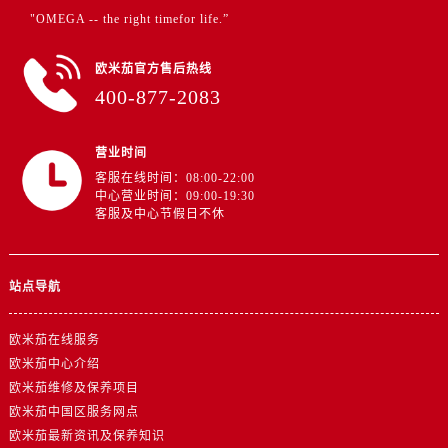
浙江省杭州市上城区钱江路1366号华润大厦A座5层503-5室欧米茄售后服务中心（需提前预约）
"OMEGA -- the right timefor life.”
浙江省湖州市吴兴区劳动路欧米茄售后服务中心（需提前预约）
浙江省嘉兴市南湖区广益路705号嘉兴世界贸易中心A座13层1304室欧米茄售后服务中心（需提前预约）
欧米茄官方售后热线
浙江省金华市金东区东市南街777号金华万达广场4号楼22楼2209室欧米茄售后服务中心（需提前预约）
400-877-2083
浙江省丽水市莲都区解放街欧米茄售后服务中心（需提前预约）
浙江省宁波市江北区大闸南路500号来福士广场办公楼20层2009室欧米茄售后服务中心（需提前预约）
营业时间
浙江省衢州市柯城区上街欧米茄售后服务中心（需提前预约）
客服在线时间：08:00-22:00
中心营业时间：09:00-19:30
浙江省绍兴市越城区胜利东路379号世茂天际中心写字楼8层805室欧米茄售后服务中心（需提前预约）
客服及中心节假日不休
浙江省舟山市定海区解放东路欧米茄售后服务中心（需提前预约）
澳门特别行政区大堂区议事亭前地（新马路）欧米茄售后服务中心（需提前预约）
站点导航
澳门特别行政区风顺堂区南湾大马路欧米茄售后服务中心（需提前预约）
澳门特别行政区花地玛堂区关闸广场欧米茄售后服务中心（需提前预约）
欧米茄在线服务
澳门特别行政区花王堂区大三巴商圈欧米茄售后服务中心（需提前预约）
欧米茄中心介绍
澳门特别行政区嘉模堂区官也街欧米茄售后服务中心（需提前预约）
欧米茄维修及保养项目
澳门省路氹城市金光大道欧米茄售后服务中心（需提前预约）
欧米茄中国区服务网点
澳门特别行政区望德堂区塔石广场欧米茄售后服务中心（需提前预约）
欧米茄最新资讯及保养知识