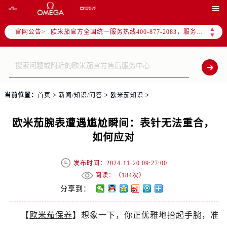
2026年7月欧米茄全国官方售后客户服务热线：400-877-2083

欧米茄官方全国统一服务热线400-877-2083，服务覆盖中国大陆、香港、澳门、台湾全部区域（非大陆需加拨“+86”）
▲
官网公告>
2026年7月欧米茄售后服务中心最新网点地址：
▼
北京市东城区东长安街1号东方广场写字楼W3座6层602室（需提前预约）
北京市朝阳区建国门外大街甲6号华熙国际中心写字楼D座11层1102室（需提前预约）
天津市和平区赤峰道136号天津国际金融中心写字楼26层2603室（需提前预约）
上海市徐汇区虹桥路3号港汇中心写字楼2座37层3705室（需提前预约）
当前位置：
首页
>
新闻/知识/问答
>
欧米茄知识
>
上海市黄浦区南京东路299号宏伊国际广场写字楼8层806室（需提前预约）
南京市秦淮区中山南路1号（新街口）南京中心写字楼22层C1-1室（需提前预约）
欧米茄腕表遭遇尴尬瞬间：表针无法重合，
常州市新北区龙锦路1590号现代传媒中心写字楼5号楼10层1008室（需提前预约）
如何应对
徐州市鼓楼区淮海东路29号苏宁广场IFC国际金融中心写字楼35层3508室（需提前预约）
扬州市邗江区国展路29号星耀天地写字楼1号楼18层1803室（需提前预约）
发布时间：2024-11-20 09:27:00
盐城市盐都区世纪大道5号盐城金融城写字楼1号楼16层1604室（需提前预约）
阅读：（
184次）
分享到：
泰州市海陵区永定东路399号置地商务中心东塔写字楼（华润万象城）17层1706室（需提前预约）
宁波市江北区大闸南路500号来福士广场办公楼20层2009室（需提前预约）
【
欧米茄保养
】想象一下，你正优雅地抬起手腕，准
杭州市上城区钱江路1366号华润大厦写字楼A座5层503-5室（需提前预约）