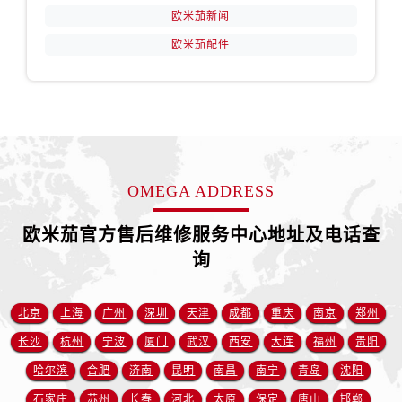
江苏省南京市秦淮区中山南路1号南京中心22层22-C1-C3室欧米茄售后服务中心（需提前预约）
欧米茄新闻
江苏省宿迁市宿城区西湖路欧米茄售后服务中心（需提前预约）
欧米茄配件
江苏省泰州市海陵区永定东路399号置地商务中心东塔（华润万象城）17层1706室欧米茄售后服务中心（需提前预约）
江苏省徐州市鼓楼区淮海东路29号苏宁广场IFC国际金融中心35层3508室欧米茄售后服务中心（需提前预约）
江苏省盐城市盐都区世纪大道5号盐城金融城写字楼1号楼16层1604室欧米茄售后服务中心（需提前预约）
江苏省扬州市邗江区国展路29号星耀天地写字楼1号楼18层1803室欧米茄售后服务中心（需提前预约）
江苏省镇江市京口区中山东路欧米茄售后服务中心（需提前预约）
江西省抚州市临川区赣东大道欧米茄售后服务中心（需提前预约）
OMEGA ADDRESS
江西省赣州市章贡区文清路欧米茄售后服务中心（需提前预约）
欧米茄官方售后维修服务中心地址及电话查
江西省吉安市吉州区井冈山大道欧米茄售后服务中心（需提前预约）
询
江西省景德镇市珠山区珠山中路欧米茄售后服务中心（需提前预约）
江西省九江市浔阳区浔阳路欧米茄售后服务中心（需提前预约）
江西省南昌市红谷滩新区红谷中大道998号绿地双子塔（中央广场）A1座办公楼14层1407室欧米茄售后服务中心（需提前预约）
北京
上海
广州
深圳
天津
成都
重庆
南京
郑州
江西省萍乡市安源区萍安北大道与康庄路交叉口欧米茄售后服务中心（需提前预约）
长沙
杭州
宁波
厦门
武汉
西安
大连
福州
贵阳
江西省上饶市信州区滨江西路欧米茄售后服务中心（需提前预约）
哈尔滨
合肥
济南
昆明
南昌
南宁
青岛
沈阳
江西省新余市渝水区北湖西路欧米茄售后服务中心（需提前预约）
石家庄
苏州
长春
河北
太原
保定
唐山
邯郸