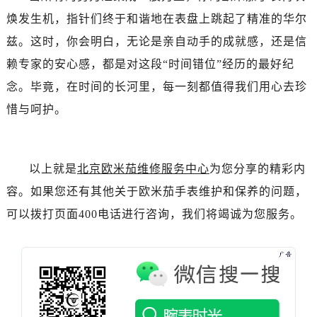
辽宁省鞍山市铁东区站前街欧米茄售后服务中心（需提前预约）
焕发生机，指针们终于和谐地在表盘上跳起了精准的华尔
辽宁省本溪市平山区胜利路欧米茄售后服务中心（需提前预约）
兹。这时，你会明白，无论是亲自动手的成就感，还是信
辽宁省朝阳市双塔区新华路欧米茄售后服务中心（需提前预约）
赖专家的安心感，都是对这段“时间错位”经历的最好纪
辽宁省丹东市振兴区七经街欧米茄售后服务中心（需提前预约）
辽宁省抚顺市新抚区东一路欧米茄售后服务中心（需提前预约）
念。毕竟，在时间的长河里，每一刻都值得我们用心去珍
辽宁省阜新市海州区解放大街欧米茄售后服务中心（需提前预约）
惜与呵护。
辽宁省葫芦岛市连山区中央路欧米茄售后服务中心（需提前预约）
辽宁省锦州市古塔区中央大街欧米茄售后服务中心（需提前预约）
辽宁省辽阳市白塔区新运大街欧米茄售后服务中心（需提前预约）
以上就是
北京欧米茄维修服务中心
为您分享的精彩内
辽宁省盘锦市兴隆台区石油大街欧米茄售后服务中心（需提前预约）
容。如果您还有其他关于欧米茄手表维护和保养的问题，
辽宁省铁岭市银州区南马路欧米茄售后服务中心（需提前预约）
可以拨打页面400电话进行咨询，我们将竭诚为您服务。
辽宁省营口市站前区市府路与渤海大街交叉口欧米茄售后服务中心（需提前预约）
辽宁省沈阳市沈河区中街路137号亨得利名表维修授权店1楼欧米茄售后服务中心（需提前预约）
辽宁省沈阳市沈河区中街路83号亨得利名表维修授权店1楼欧米茄售后服务中心（需提前预约）
北京市朝阳区建国门外大街甲6号华熙国际中心D座11层1102室欧米茄售后服务中心（需提前预约）
北京市东城区东长安街1号王府井东方广场W3座6层602室欧米茄售后服务中心（需提前预约）