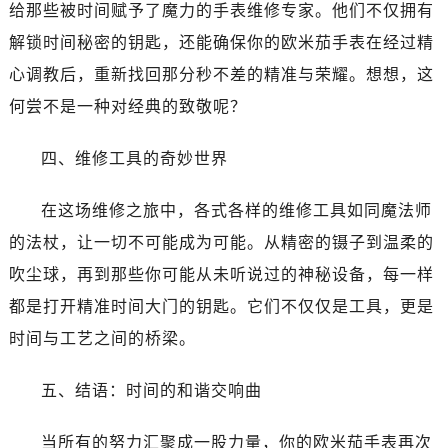
黑龙江省佳木斯市向阳区长安路欧米茄售后服务中心（需提前预约）
给那些被时间赋予了魔力的手表维修专家。他们不仅拥有
黑龙江省牡丹江市东安区太平路欧米茄售后服务中心（需提前预约）
解锁时间秘密的钥匙，还能确保你的欧米茄手表在经过精
黑龙江省七台河市桃山区大同街欧米茄售后服务中心（需提前预约）
心调教后，重新找回那分秒不差的精准与荣耀。想想，这
黑龙江省齐齐哈尔市龙沙区龙华路欧米茄售后服务中心（需提前预约）
何尝不是一种对经典的致敬呢？
黑龙江省双鸭山市尖山区新兴大街欧米茄售后服务中心（需提前预约）
黑龙江省绥化市北林区新华街与康庄路交叉口欧米茄售后服务中心（需提前预约）
四、维修工具的奇妙世界
黑龙江省伊春市伊美区通河路欧米茄售后服务中心（需提前预约）
吉林省白城市洮北区明仁南街欧米茄售后服务中心（需提前预约）
在这场维修之旅中，各式各样的维修工具如同魔法师
吉林省白山市浑江区浑江大街欧米茄售后服务中心（需提前预约）
的法杖，让一切不可能成为可能。从精密的镊子到温柔的
吉林省吉林市船营区河南街欧米茄售后服务中心（需提前预约）
吹尘球，再到那些你可能从未听说过的神秘设备，每一样
吉林省辽源市龙山区人民大街欧米茄售后服务中心（需提前预约）
都是打开精准时间大门的钥匙。它们不仅仅是工具，更是
吉林省梅河口市新华街道梅河大街欧米茄售后服务中心（需提前预约）
时间与工艺之间的桥梁。
吉林省四平市铁东区紫气大路与南九经街交汇处欧米茄售后服务中心（需提前预约）
吉林省松原市宁江区五环大街欧米茄售后服务中心（需提前预约）
五、结语：时间的和谐交响曲
吉林省通化市东昌区环通乡江南大街欧米茄售后服务中心（需提前预约）
吉林省延边市延吉市解放路欧米茄售后服务中心（需提前预约）
当所有的努力汇聚成一股力量，你的欧米茄手表再次