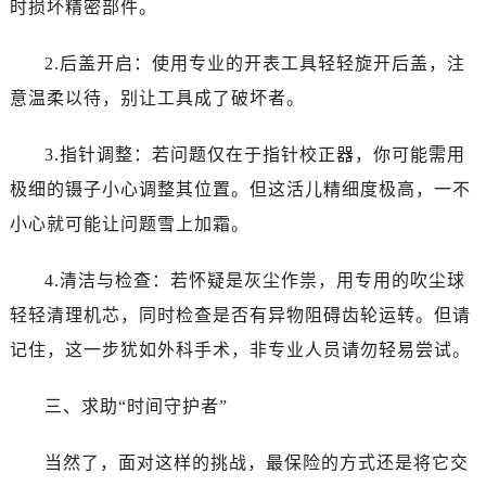
时损坏精密部件。
烟台市芝罘区胜利路139号万达金融中心A座907室（需提前预约）
长春市朝阳区西安大路727号中银大厦A座(旺进大厦)18层09室（需提前预约）
2.后盖开启：使用专业的开表工具轻轻旋开后盖，注
贵阳市南明区都司高架桥路33号亨特国际金融中心14楼14D（需提前预约）
意温柔以待，别让工具成了破坏者。
昆明市盘龙区北京路928号同德昆明广场写字楼10层06室（需提前预约）
石家庄市长安区中山东路39号勒泰中心写字楼B座13层07室（需提前预约）
3.指针调整：若问题仅在于指针校正器，你可能需用
西安市碑林区南关正街88号华侨城长安国际中心E座6楼10室（需提前预约）
极细的镊子小心调整其位置。但这活儿精细度极高，一不
海口市龙华区金贸东路5号海口华润大厦B座17层1707室（需提前预约）
唐山市路南区新华东道100号万达广场写字楼A座10层1002室（需提前预约）
小心就可能让问题雪上加霜。
台州市椒江区东海大道1800号腾达中心东1幢20楼2002室（需提前预约）
4.清洁与检查：若怀疑是灰尘作祟，用专用的吹尘球
内蒙古自治区呼和浩特市玉泉区大学西街70号华润万象城写字楼（鄂尔多斯大厦）23层2326室（需提前预约）
甘肃省兰州市七里河区西津西路16号兰州中心写字楼21层2102室（需提前预约）
轻轻清理机芯，同时检查是否有异物阻碍齿轮运转。但请
重庆市解放碑渝中区民权路28号英利国际金融中心写字楼20层01室（需提前预约）
记住，这一步犹如外科手术，非专业人员请勿轻易尝试。
黑龙江省大庆市萨尔图区会战大街欧米茄售后服务中心（需提前预约）
黑龙江省鹤岗市向阳区红军路欧米茄售后服务中心（需提前预约）
三、求助“时间守护者”
黑龙江省黑河市爱辉区中央街欧米茄售后服务中心（需提前预约）
当然了，面对这样的挑战，最保险的方式还是将它交
黑龙江省鸡西市鸡冠区红军路欧米茄售后服务中心（需提前预约）