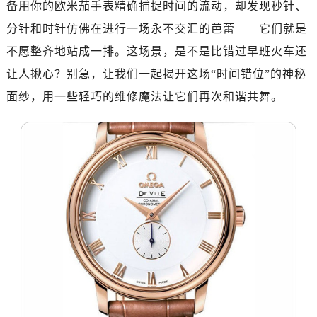
备用你的欧米茄手表精确捕捉时间的流动，却发现秒针、
金华市金东区东市南街777号金华万达广场写字楼4号楼22层2209室（需提前预约）
绍兴市越城区胜利东路379号世茂天际中心写字楼8层805室（需提前预约）
分针和时针仿佛在进行一场永不交汇的芭蕾——它们就是
嘉兴市南湖区广益路705号嘉兴世界贸易中心写字楼A座13层1304室（需提前预约）
不愿整齐地站成一排。这场景，是不是比错过早班火车还
南昌市红谷滩新区红谷中大道998号绿地双子塔（中央广场）A1座办公楼14层07室（需提前预约）
让人揪心？别急，让我们一起揭开这场“时间错位”的神秘
济南市历下区经十路11111号华润中心写字楼（万象城）15层1508室（需提前预约）
面纱，用一些轻巧的维修魔法让它们再次和谐共舞。
广州市天河区天河路230号万菱汇国际中心写字楼A塔7层704室（需提前预约）
广州市越秀区环市东路371-375号世界贸易中心大厦南塔写字楼15层07室（需提前预约）
深圳市罗湖区深南东路5001号华润大厦写字楼17层1701室（需提前预约）
惠州市惠城区江北文昌一路7号华贸大厦写字楼1座30层05室（需提前预约）
厦门市思明区湖滨东路95号华润大厦写字楼B座11层1104室（需提前预约）
福州市鼓楼区五四路128-1号恒力城写字楼15层03室（需提前预约）
成都市锦江区人民东路6号SAC东原中心写字楼24层2406B室（需提前预约）
重庆市江北区观音桥步行街2号融恒时代广场写字楼9层902室（需提前预约）
长沙市芙蓉区定王台街道建湘路393号世茂环球金融中心写字楼（芙蓉广场）10层13室（需提前预约）
郑州市二七区铭功路10号华润大厦写字楼29层2905室（需提前预约）
太原市迎泽区解放路15号亨得利名表服务中心（品牌授权店）3层整层（需提前预约）