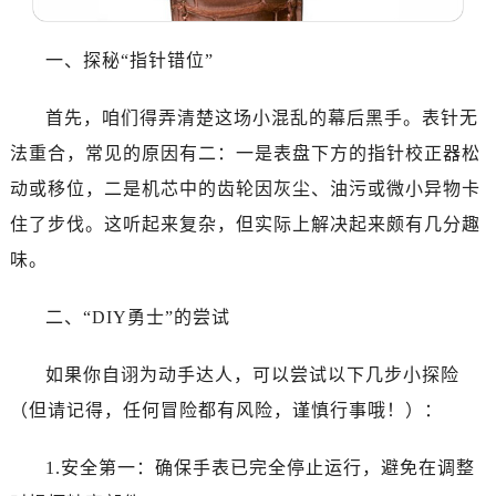
沈阳市沈河区中街路137号亨得利名表服务中心（品牌授权店）1层整层（需提前预约）
沈阳市沈河区中街路83号亨得利名表服务中心（品牌授权店）1层整层（需提前预约）
一、探秘“指针错位”
乌鲁木齐市天山区红山路26号时代广场（CCMALL）C座17层17-B（需提前预约）
温州市鹿城区锦绣路1067号置信广场10层1015室（需提前预约）
首先，咱们得弄清楚这场小混乱的幕后黑手。表针无
哈尔滨市道里区友谊西路600号富力中心T2座写字楼29层03室（需提前预约）
法重合，常见的原因有二：一是表盘下方的指针校正器松
大连市中山区人民路15号国际金融大厦7层G室（需提前预约）
动或移位，二是机芯中的齿轮因灰尘、油污或微小异物卡
佛山市禅城区季华五路57号万科金融中心C座12层1205室（需提前预约）
住了步伐。这听起来复杂，但实际上解决起来颇有几分趣
东莞市东城街道鸿福东路1号民盈国贸中心T1写字楼9层907室（需提前预约）
无锡市梁溪区人民中路139号恒隆广场写字楼1座11层1104室（需提前预约）
味。
南通市崇川区工农路57号圆融广场写字楼16层1603室（需提前预约）
二、“DIY勇士”的尝试
苏州市苏州工业园区星港街199号苏州中心办公楼C座22层08室（需提前预约）
武汉市江汉区解放大道686号世界贸易大厦38层09室（需提前预约）
如果你自诩为动手达人，可以尝试以下几步小探险
南宁市青秀区金湖路59号地王大厦12楼1224室（需提前预约）
（但请记得，任何冒险都有风险，谨慎行事哦！）：
合肥市蜀山区潜山路111号万象城华润大厦B座12楼03室（需提前预约）
泉州市丰泽区宝洲路729号浦西万达中心写字楼A座7楼709室（需提前预约）
1.安全第一：确保手表已完全停止运行，避免在调整
青岛市南区山东路6号华润大厦B座22层04室（需提前预约）