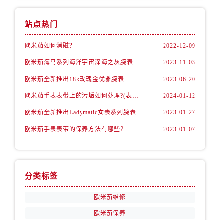
安徽省黄山市屯溪区黄山西路欧米茄售后服务中心（需提前预约）
安徽省六安市金安区解放中路欧米茄售后服务中心（需提前预约）
站点热门
安徽省马鞍山市雨山区湖南西路欧米茄售后服务中心（需提前预约）
安徽省宿州市埇桥区人民中路欧米茄售后服务中心（需提前预约）
欧米茄如何消磁？
2022-12-09
安徽省铜陵市铜官区石城大道欧米茄售后服务中心（需提前预约）
欧米茄海马系列海洋宇宙深海之灰腕表，理想之选
2023-11-03
安徽省芜湖市镜湖区中山路步行街欧米茄售后服务中心（需提前预约）
欧米茄全新推出18k玫瑰金优雅腕表
2023-06-20
安徽省宣城市宣州区叠嶂西路欧米茄售后服务中心（需提前预约）
欧米茄手表表带上的污垢如何处理?(表带的清洁技巧)
2024-01-12
福建省龙岩市新罗区九一南路欧米茄售后服务中心（需提前预约）
欧米茄全新推出Ladymatic女表系列腕表
2023-01-27
福建省南平市建阳区人民西路欧米茄售后服务中心（需提前预约）
福建省宁德市蕉城区天湖东路欧米茄售后服务中心（需提前预约）
欧米茄手表表带的保养方法有哪些？
2023-01-07
福建省莆田市城厢区霞林街道荔华东大道欧米茄售后服务中心（需提前预约）
福建省三明市三元区东乾二路欧米茄售后服务中心（需提前预约）
福建省漳州市龙文区步港路欧米茄售后服务中心（需提前预约）
分类标签
江苏省常州市新北区龙锦路1590号现代传媒中心5号楼10层1008室欧米茄售后服务中心（需提前预约）
江苏省淮安市清江浦区淮海北路欧米茄售后服务中心（需提前预约）
欧米茄维修
江苏省连云港市海州区通灌北路欧米茄售后服务中心（需提前预约）
欧米茄保养