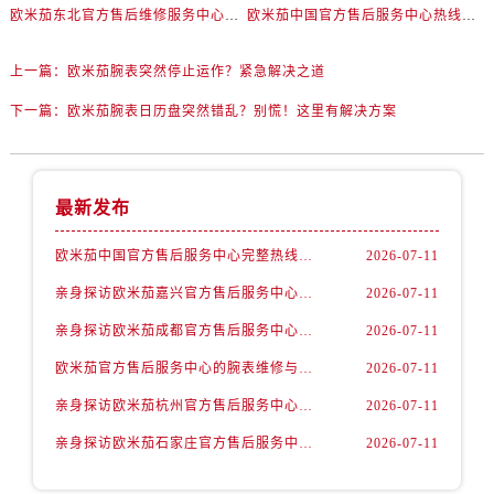
山西省吕梁市离石区永宁中路与建设街交叉口欧米茄售后服务中心（需提前预约）
欧米茄东北官方售后维修服务中心提供专业腕表养护服务权威公示（2026年7月最新）
欧米茄中国官方售后服务中心热线和详细网点地址实地考察报告_多信源验证（2026年7月最新）
山西省朔州市朔城区怡西路与鄯阳西街交汇处欧米茄售后服务中心（需提前预约）
山西省忻州市忻府区和平东街与七一南路交叉口欧米茄售后服务中心（需提前预约）
上一篇：
欧米茄腕表突然停止运作？紧急解决之道
山西省阳泉市郊区平阳东街与新城大道交叉口欧米茄售后服务中心（需提前预约）
下一篇：
欧米茄腕表日历盘突然错乱？别慌！这里有解决方案
山西省运城市盐湖区河东街欧米茄售后服务中心（需提前预约）
山西省长治市潞州区英雄中路欧米茄售后服务中心（需提前预约）
山西省太原市迎泽区迎泽街道解放路15号亨得利名表维修授权店3楼欧米茄售后服务中心（需提前预约）
最新发布
天津市和平区赤峰道136号天津国际金融中心26层2603室欧米茄售后服务中心（需提前预约）
欧米茄中国官方售后服务中心完整热线和维修地址实地考察报告多信源验证（2026年7月最新）
2026-07-11
安徽省安庆市迎江区人民路欧米茄售后服务中心（需提前预约）
安徽省蚌埠市蚌山区淮河路欧米茄售后服务中心（需提前预约）
亲身探访欧米茄嘉兴官方售后服务中心｜网点地址及售后热线（2026年7月最新）
2026-07-11
安徽省亳州市谯城区魏武大道欧米茄售后服务中心（需提前预约）
亲身探访欧米茄成都官方售后服务中心｜网点地址与电话（2026年7月最新）
2026-07-11
安徽省池州市贵池区长江路欧米茄售后服务中心（需提前预约）
欧米茄官方售后服务中心的腕表维修与保养服务权威公示（2026年7月最新）
2026-07-11
安徽省滁州市琅琊区南谯北路欧米茄售后服务中心（需提前预约）
亲身探访欧米茄杭州官方售后服务中心｜热线与地址（2026年7月最新）
2026-07-11
安徽省阜阳市颍州区颍州北路欧米茄售后服务中心（需提前预约）
安徽省淮北市相山区淮海路欧米茄售后服务中心（需提前预约）
亲身探访欧米茄石家庄官方售后服务中心｜最新地址与售后热线（2026年7月最新）
2026-07-11
安徽省淮南市田家庵区国庆中路欧米茄售后服务中心（需提前预约）