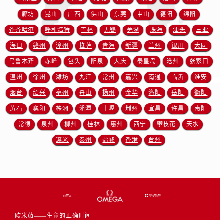
江西省宜春市袁州区中山中路欧米茄售后服务中心（需提前预约）
廊坊
昆山
广西
佛山
东莞
中山
德阳
绵阳
江西省鹰潭市月湖区胜利东路欧米茄售后服务中心（需提前预约）
齐齐哈尔
呼和浩特
吉林
无锡
芜湖
珠海
汕头
三亚
山东省德州市德城区东风中路欧米茄售后服务中心（需提前预约）
山东省东营市东营区济南路欧米茄售后服务中心（需提前预约）
海口
赣州
漳州
拉萨
青海
新疆
兰州
银川
大同
山东省济南市历下区经十路11111号华润中心写字楼（万象城）15层1508室欧米茄售后服务中心（需提前预约）
乌鲁木齐
赤峰
包头
阳泉
大庆
秦皇岛
沧州
张家口
山东省济宁市任城区太白楼路欧米茄售后服务中心（需提前预约）
温州
徐州
潍坊
九江
常州
嘉兴
南通
临沂
淮安
山东省莱芜市文化南路8号银座商城名表维修一楼名表维修欧米茄售后服务中心（需提前预约）
烟台
绍兴
亳州
舟山
扬州
金华
洛阳
岳阳
衡阳
山东省临沂市兰山区解放路欧米茄售后服务中心（需提前预约）
黄石
襄阳
株洲
湘潭
十堰
荆州
宜昌
许昌
南阳
山东省日照市东港区烟台路欧米茄售后服务中心（需提前预约）
常德
泉州
柳州
桂林
惠州
西宁
攀枝花
天水
山东省泰安市泰山区财源街道泰山大街欧米茄售后服务中心（需提前预约）
遵义
泰州
盐城
香港
台州
山东省威海市环翠区新威海路89号振华商厦一楼名表维修欧米茄售后服务中心（需提前预约）
山东省潍坊市奎文区东风东街欧米茄售后服务中心（需提前预约）
山东省枣庄市滕州市北辛路与善国路交叉口欧米茄售后服务中心（需提前预约）
山东省淄博市张店区金晶大道欧米茄售后服务中心（需提前预约）
上海市黄浦区南京东路299号宏伊国际广场写字楼8层806室欧米茄售后服务中心（需提前预约）
上海市徐汇区虹桥路3号港汇中心2座37层3705室欧米茄售后服务中心（需提前预约）
欧米茄——生命的正确时间