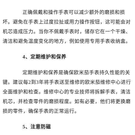
昆明市盘龙区北京路928号同德昆明广场写字楼10层06室（需提前预约）
石家庄市长安区中山东路39号勒泰中心写字楼B座13层07室（需提前预约）
正确佩戴和操作手表可以减少额外的磨损和损
西安市碑林区南关正街88号华侨城长安国际中心E座6楼10室（需提前预约）
坏。避免在手表上过度拉扯或用力操作按钮，这可能会对
海口市龙华区金贸东路5号海口华润大厦B座17层1707室（需提前预约）
机芯造成压力。当你不佩戴手表时，储存它在一个干燥、
唐山市路南区新华东道100号万达广场写字楼A座10层1002室（需提前预约）
清洁和避免温度变化的地方，例如使用专用手表收纳盒。
台州市椒江区东海大道1800号腾达中心东1幢20楼2002室（需提前预约）
内蒙古自治区呼和浩特市玉泉区大学西街70号华润万象城写字楼（鄂尔多斯大厦）23层2326室（需提前预约）
4、定期维护和保养
甘肃省兰州市七里河区西津西路16号兰州中心写字楼21层2102室（需提前预约）
重庆市解放碑渝中区民权路28号英利国际金融中心写字楼20层01室（需提前预约）
定期维护和保养是确保欧米茄手表持久性能的关
黑龙江省大庆市萨尔图区会战大街欧米茄售后服务中心（需提前预约）
键。建议每2到3年将手表送至维修的欧米茄维修中心进行
黑龙江省鹤岗市向阳区红军路欧米茄售后服务中心（需提前预约）
全面维护和检查。维修中心的专业技师将拆解手表，清洁
黑龙江省黑河市爱辉区中央街欧米茄售后服务中心（需提前预约）
机芯，并检查零件的磨损程度。如有必要，他们将更换磨
黑龙江省鸡西市鸡冠区红军路欧米茄售后服务中心（需提前预约）
损的零件，确保手表的正常运行。
黑龙江省佳木斯市向阳区长安路欧米茄售后服务中心（需提前预约）
黑龙江省牡丹江市东安区太平路欧米茄售后服务中心（需提前预约）
5、注意防磁
黑龙江省七台河市桃山区大同街欧米茄售后服务中心（需提前预约）