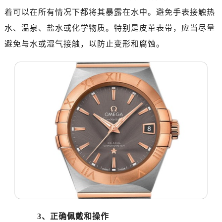
温州市鹿城区锦绣路1067号置信广场10层1015室（需提前预约）
着可以在所有情况下都将其暴露在水中。避免手表接触热
哈尔滨市道里区友谊西路600号富力中心T2座写字楼29层03室（需提前预约）
水、温泉、盐水或化学物质。特别是皮革表带，应当尽量
大连市中山区人民路15号国际金融大厦7层G室（需提前预约）
避免与水或湿气接触，以防止变形和腐蚀。
佛山市禅城区季华五路57号万科金融中心C座12层1205室（需提前预约）
东莞市东城街道鸿福东路1号民盈国贸中心T1写字楼9层907室（需提前预约）
无锡市梁溪区人民中路139号恒隆广场写字楼1座11层1104室（需提前预约）
南通市崇川区工农路57号圆融广场写字楼16层1603室（需提前预约）
苏州市苏州工业园区星港街199号苏州中心办公楼C座22层08室（需提前预约）
武汉市江汉区解放大道686号世界贸易大厦38层09室（需提前预约）
南宁市青秀区金湖路59号地王大厦12楼1224室（需提前预约）
合肥市蜀山区潜山路111号万象城华润大厦B座12楼03室（需提前预约）
泉州市丰泽区宝洲路729号浦西万达中心写字楼A座7楼709室（需提前预约）
青岛市南区山东路6号华润大厦B座22层04室（需提前预约）
烟台市芝罘区胜利路139号万达金融中心A座907室（需提前预约）
长春市朝阳区西安大路727号中银大厦A座(旺进大厦)18层09室（需提前预约）
贵阳市南明区都司高架桥路33号亨特国际金融中心14楼14D（需提前预约）
3、正确佩戴和操作