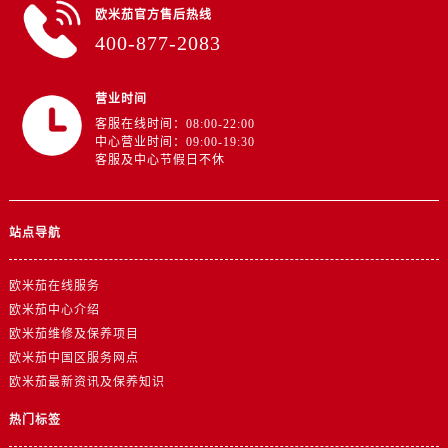
浙江省金华市金东区东市南街777号金华万达广场4号楼22楼2209室欧米茄售后服务中心（需提前预约）
欧米茄官方售后热线
浙江省丽水市莲都区解放街欧米茄售后服务中心（需提前预约）
400-877-2083
浙江省宁波市江北区大闸南路500号来福士广场办公楼20层2009室欧米茄售后服务中心（需提前预约）
浙江省衢州市柯城区上街欧米茄售后服务中心（需提前预约）
营业时间
浙江省绍兴市越城区胜利东路379号世茂天际中心写字楼8层805室欧米茄售后服务中心（需提前预约）
客服在线时间：08:00-22:00
中心营业时间：09:00-19:30
浙江省舟山市定海区解放东路欧米茄售后服务中心（需提前预约）
客服及中心节假日不休
澳门特别行政区大堂区议事亭前地（新马路）欧米茄售后服务中心（需提前预约）
澳门特别行政区风顺堂区南湾大马路欧米茄售后服务中心（需提前预约）
澳门特别行政区花地玛堂区关闸广场欧米茄售后服务中心（需提前预约）
站点导航
澳门特别行政区花王堂区大三巴商圈欧米茄售后服务中心（需提前预约）
欧米茄在线服务
澳门特别行政区嘉模堂区官也街欧米茄售后服务中心（需提前预约）
欧米茄中心介绍
澳门省路氹城市金光大道欧米茄售后服务中心（需提前预约）
欧米茄维修及保养项目
澳门特别行政区望德堂区塔石广场欧米茄售后服务中心（需提前预约）
欧米茄中国区服务网点
福建省福州市鼓楼区五四路128-1号恒力城写字楼15层03室欧米茄售后服务中心（需提前预约）
欧米茄最新资讯及保养知识
福建省厦门市思明区湖滨东路95号万象城华润大厦B座11层1104室欧米茄售后服务中心（需提前预约）
热门标签
广东省潮州市潮安区新风路与潮汕路交汇处欧米茄售后服务中心（需提前预约）