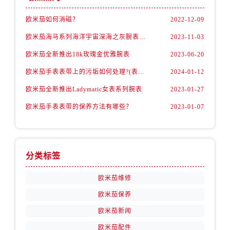
安徽省宿州市埇桥区人民中路欧米茄售后服务中心（需提前预约）
安徽省铜陵市铜官区石城大道欧米茄售后服务中心（需提前预约）
欧米茄如何消磁？
2022-12-09
安徽省芜湖市镜湖区中山路步行街欧米茄售后服务中心（需提前预约）
欧米茄海马系列海洋宇宙深海之灰腕表，理想之选
2023-11-03
安徽省宣城市宣州区叠嶂西路欧米茄售后服务中心（需提前预约）
欧米茄全新推出18k玫瑰金优雅腕表
2023-06-20
福建省龙岩市新罗区九一南路欧米茄售后服务中心（需提前预约）
欧米茄手表表带上的污垢如何处理?(表带的清洁技巧)
2024-01-12
福建省南平市建阳区人民西路欧米茄售后服务中心（需提前预约）
欧米茄全新推出Ladymatic女表系列腕表
2023-01-27
福建省宁德市蕉城区天湖东路欧米茄售后服务中心（需提前预约）
福建省莆田市城厢区霞林街道荔华东大道欧米茄售后服务中心（需提前预约）
欧米茄手表表带的保养方法有哪些？
2023-01-07
福建省三明市三元区东乾二路欧米茄售后服务中心（需提前预约）
福建省漳州市龙文区步港路欧米茄售后服务中心（需提前预约）
江苏省常州市新北区龙锦路1590号现代传媒中心5号楼10层1008室欧米茄售后服务中心（需提前预约）
分类标签
江苏省淮安市清江浦区淮海北路欧米茄售后服务中心（需提前预约）
江苏省连云港市海州区通灌北路欧米茄售后服务中心（需提前预约）
欧米茄维修
江苏省南京市秦淮区中山南路1号南京中心22层22-C1-C3室欧米茄售后服务中心（需提前预约）
欧米茄保养
江苏省宿迁市宿城区西湖路欧米茄售后服务中心（需提前预约）
欧米茄新闻
江苏省泰州市海陵区永定东路399号置地商务中心东塔（华润万象城）17层1706室欧米茄售后服务中心（需提前预约）
欧米茄配件