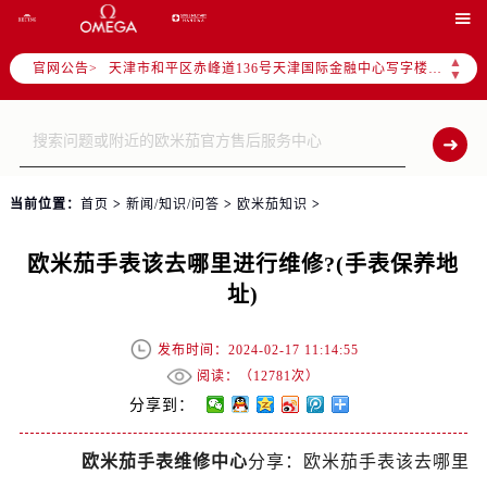
北京市东城区东长安街1号东方广场写字楼W3座6层602室（需提前预约）

北京市朝阳区建国门外大街甲6号华熙国际中心写字楼D座11层1102室（需提前预约）
▲
官网公告>
天津市和平区赤峰道136号天津国际金融中心写字楼26层2603室（需提前预约）
▼
上海市徐汇区虹桥路3号港汇中心写字楼2座37层3705室（需提前预约）
上海市黄浦区南京东路299号宏伊国际广场写字楼8层806室（需提前预约）
南京市秦淮区中山南路1号（新街口）南京中心写字楼22层C1-1室（需提前预约）
常州市新北区龙锦路1590号现代传媒中心写字楼5号楼10层1008室（需提前预约）
当前位置：
首页
>
新闻/知识/问答
>
欧米茄知识
>
徐州市鼓楼区淮海东路29号苏宁广场IFC国际金融中心写字楼35层3508室（需提前预约）
扬州市邗江区国展路29号星耀天地写字楼1号楼18层1803室（需提前预约）
欧米茄手表该去哪里进行维修?(手表保养地
盐城市盐都区世纪大道5号盐城金融城写字楼1号楼16层1604室（需提前预约）
址)
泰州市海陵区永定东路399号置地商务中心东塔写字楼（华润万象城）17层1706室（需提前预约）
宁波市江北区大闸南路500号来福士广场办公楼20层2009室（需提前预约）
发布时间：2024-02-17 11:14:55
杭州市上城区钱江路1366号华润大厦写字楼A座5层503-5室（需提前预约）
阅读：（
12781次）
金华市金东区东市南街777号金华万达广场写字楼4号楼22层2209室（需提前预约）
分享到：
绍兴市越城区胜利东路379号世茂天际中心写字楼8层805室（需提前预约）
欧米茄手表维修中心
分享：欧米茄手表该去哪里
嘉兴市南湖区广益路705号嘉兴世界贸易中心写字楼A座13层1304室（需提前预约）