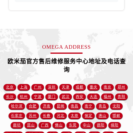
江苏省徐州市鼓楼区淮海东路29号苏宁广场IFC国际金融中心35层3508室欧米茄售后服务中心（需提前预约）
江苏省盐城市盐都区世纪大道5号盐城金融城写字楼1号楼16层1604室欧米茄售后服务中心（需提前预约）
江苏省扬州市邗江区国展路29号星耀天地写字楼1号楼18层1803室欧米茄售后服务中心（需提前预约）
江苏省镇江市京口区中山东路欧米茄售后服务中心（需提前预约）
江西省抚州市临川区赣东大道欧米茄售后服务中心（需提前预约）
江西省赣州市章贡区文清路欧米茄售后服务中心（需提前预约）
OMEGA ADDRESS
江西省吉安市吉州区井冈山大道欧米茄售后服务中心（需提前预约）
江西省景德镇市珠山区珠山中路欧米茄售后服务中心（需提前预约）
欧米茄官方售后维修服务中心地址及电话查
江西省九江市浔阳区浔阳路欧米茄售后服务中心（需提前预约）
询
江西省南昌市红谷滩新区红谷中大道998号绿地双子塔（中央广场）A1座办公楼14层1407室欧米茄售后服务中心（需提前预约）
江西省萍乡市安源区萍安北大道与康庄路交叉口欧米茄售后服务中心（需提前预约）
北京
上海
广州
深圳
天津
成都
重庆
南京
郑州
江西省上饶市信州区滨江西路欧米茄售后服务中心（需提前预约）
长沙
杭州
宁波
厦门
武汉
西安
大连
福州
贵阳
江西省新余市渝水区北湖西路欧米茄售后服务中心（需提前预约）
哈尔滨
合肥
济南
昆明
南昌
南宁
青岛
沈阳
江西省宜春市袁州区中山中路欧米茄售后服务中心（需提前预约）
石家庄
苏州
长春
河北
太原
保定
唐山
邯郸
江西省鹰潭市月湖区胜利东路欧米茄售后服务中心（需提前预约）
廊坊
昆山
广西
佛山
东莞
中山
德阳
绵阳
山东省德州市德城区东风中路欧米茄售后服务中心（需提前预约）