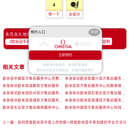
内蒙古自治区包头市青山区幸福路甲3号王府井百货名表维修欧米茄售后服务中心（需提前预约）
4
内蒙古自治区赤峰市红山区哈达街欧米茄售后服务中心（需提前预约）
赞一下
去提问
内蒙古自治区鄂尔多斯市东胜区伊金霍洛街欧米茄售后服务中心（需提前预约）
内蒙古自治区呼伦贝尔市海拉尔区中央街欧米茄售后服务中心（需提前预约）
预约入口
关闭
本页永久地址：
内蒙古自治区通辽市科尔沁区明仁大街欧米茄售后服务中心（需提前预约）
一键复制
内蒙古自治区乌海市海勃湾区人民南路欧米茄售后服务中心（需提前预约）
内蒙古自治区乌兰察布市集宁区恩和大街欧米茄售后服务中心（需提前预约）
立即预约
内蒙古自治区锡林郭勒盟市锡林浩特市光明街与额尔敦路交叉口欧米茄售后服务中心（需提前预约）
提前预约免排队，到店即享服务
相关文章
内蒙古自治区兴安盟市乌兰浩特市兴安大街欧米茄售后服务中心（需提前预约）
预约时间有变无需取消，可随时重新预约
山西省大同市平城区迎宾街欧米茄售后服务中心（需提前预约）
欧米茄中国官方售后服务中心完整热线和维修地址实地考察报告多信源验证（2026年7月最新）
亲身探访欧米茄嘉兴官方售后服务中心｜网点地址及售后热线（2026年7月最新）
山西省晋城市城区黄华街欧米茄售后服务中心（需提前预约）
亲身探访欧米茄成都官方售后服务中心｜网点地址与电话（2026年7月最新）
欧米茄官方售后服务中心的腕表维修与保养服务权威公示（2026年7月最新）
山西省晋中市榆次区顺城街欧米茄售后服务中心（需提前预约）
亲身探访欧米茄杭州官方售后服务中心｜热线与地址（2026年7月最新）
亲身探访欧米茄石家庄官方售后服务中心｜最新地址与售后热线（2026年7月最新）
山西省临汾市尧都区解放路欧米茄售后服务中心（需提前预约）
亲身探访欧米茄南通官方售后服务中心｜全新地址和售后电话（2026年7月最新）
亲身探访欧米茄南通官方售后服务中心｜网点地址及官方服务电话（2026年7月最新）
山西省吕梁市离石区永宁中路与建设街交叉口欧米茄售后服务中心（需提前预约）
欧米茄东北官方售后维修服务中心提供专业腕表养护服务权威公示（2026年7月最新）
欧米茄中国官方售后服务中心热线和详细网点地址实地考察报告_多信源验证（2026年7月最新）
山西省朔州市朔城区怡西路与鄯阳西街交汇处欧米茄售后服务中心（需提前预约）
上一篇：
如何修复欧米茄手表上的划痕?(修复欧米茄手表划痕的专业方法与
山西省忻州市忻府区和平东街与七一南路交叉口欧米茄售后服务中心（需提前预约）