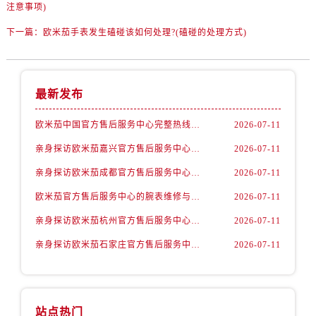
山西省阳泉市郊区平阳东街与新城大道交叉口欧米茄售后服务中心（需提前预约）
注意事项)
山西省运城市盐湖区河东街欧米茄售后服务中心（需提前预约）
下一篇：
欧米茄手表发生磕碰该如何处理?(磕碰的处理方式)
山西省长治市潞州区英雄中路欧米茄售后服务中心（需提前预约）
山西省太原市迎泽区迎泽街道解放路15号亨得利名表维修授权店3楼欧米茄售后服务中心（需提前预约）
天津市和平区赤峰道136号天津国际金融中心26层2603室欧米茄售后服务中心（需提前预约）
最新发布
安徽省安庆市迎江区人民路欧米茄售后服务中心（需提前预约）
安徽省蚌埠市蚌山区淮河路欧米茄售后服务中心（需提前预约）
欧米茄中国官方售后服务中心完整热线和维修地址实地考察报告多信源验证（2026年7月最新）
2026-07-11
安徽省亳州市谯城区魏武大道欧米茄售后服务中心（需提前预约）
亲身探访欧米茄嘉兴官方售后服务中心｜网点地址及售后热线（2026年7月最新）
2026-07-11
安徽省池州市贵池区长江路欧米茄售后服务中心（需提前预约）
亲身探访欧米茄成都官方售后服务中心｜网点地址与电话（2026年7月最新）
2026-07-11
安徽省滁州市琅琊区南谯北路欧米茄售后服务中心（需提前预约）
欧米茄官方售后服务中心的腕表维修与保养服务权威公示（2026年7月最新）
2026-07-11
安徽省阜阳市颍州区颍州北路欧米茄售后服务中心（需提前预约）
亲身探访欧米茄杭州官方售后服务中心｜热线与地址（2026年7月最新）
2026-07-11
安徽省淮北市相山区淮海路欧米茄售后服务中心（需提前预约）
安徽省淮南市田家庵区国庆中路欧米茄售后服务中心（需提前预约）
亲身探访欧米茄石家庄官方售后服务中心｜最新地址与售后热线（2026年7月最新）
2026-07-11
安徽省黄山市屯溪区黄山西路欧米茄售后服务中心（需提前预约）
安徽省六安市金安区解放中路欧米茄售后服务中心（需提前预约）
安徽省马鞍山市雨山区湖南西路欧米茄售后服务中心（需提前预约）
站点热门