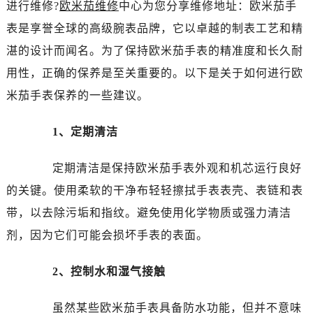
进行维修?
欧米茄维修
中心为您分享维修地址：欧米茄手
南昌市红谷滩新区红谷中大道998号绿地双子塔（中央广场）A1座办公楼14层07室（需提前预约）
济南市历下区经十路11111号华润中心写字楼（万象城）15层1508室（需提前预约）
表是享誉全球的高级腕表品牌，它以卓越的制表工艺和精
广州市天河区天河路230号万菱汇国际中心写字楼A塔7层704室（需提前预约）
湛的设计而闻名。为了保持欧米茄手表的精准度和长久耐
广州市越秀区环市东路371-375号世界贸易中心大厦南塔写字楼15层07室（需提前预约）
用性，正确的保养是至关重要的。以下是关于如何进行欧
深圳市罗湖区深南东路5001号华润大厦写字楼17层1701室（需提前预约）
米茄手表保养的一些建议。
惠州市惠城区江北文昌一路7号华贸大厦写字楼1座30层05室（需提前预约）
厦门市思明区湖滨东路95号华润大厦写字楼B座11层1104室（需提前预约）
1、定期清洁
福州市鼓楼区五四路128-1号恒力城写字楼15层03室（需提前预约）
成都市锦江区人民东路6号SAC东原中心写字楼24层2406B室（需提前预约）
定期清洁是保持欧米茄手表外观和机芯运行良好
重庆市江北区观音桥步行街2号融恒时代广场写字楼9层902室（需提前预约）
的关键。使用柔软的干净布轻轻擦拭手表表壳、表链和表
长沙市芙蓉区定王台街道建湘路393号世茂环球金融中心写字楼（芙蓉广场）10层13室（需提前预约）
带，以去除污垢和指纹。避免使用化学物质或强力清洁
郑州市二七区铭功路10号华润大厦写字楼29层2905室（需提前预约）
剂，因为它们可能会损坏手表的表面。
太原市迎泽区解放路15号亨得利名表服务中心（品牌授权店）3层整层（需提前预约）
沈阳市沈河区中街路137号亨得利名表服务中心（品牌授权店）1层整层（需提前预约）
2、控制水和湿气接触
沈阳市沈河区中街路83号亨得利名表服务中心（品牌授权店）1层整层（需提前预约）
乌鲁木齐市天山区红山路26号时代广场（CCMALL）C座17层17-B（需提前预约）
虽然某些欧米茄手表具备防水功能，但并不意味