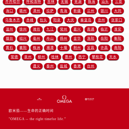
齐齐哈尔
呼和浩特
吉林
无锡
芜湖
珠海
汕头
三亚
山东省东营市东营区济南路欧米茄售后服务中心（需提前预约）
山东省济南市历下区经十路11111号华润中心写字楼（万象城）15层1508室欧米茄售后服务中心（需提前预约）
海口
赣州
漳州
拉萨
青海
新疆
兰州
银川
大同
山东省济宁市任城区太白楼路欧米茄售后服务中心（需提前预约）
乌鲁木齐
赤峰
包头
阳泉
大庆
秦皇岛
沧州
张家口
山东省莱芜市文化南路8号银座商城名表维修一楼名表维修欧米茄售后服务中心（需提前预约）
温州
徐州
潍坊
九江
常州
嘉兴
南通
临沂
淮安
山东省临沂市兰山区解放路欧米茄售后服务中心（需提前预约）
烟台
绍兴
亳州
舟山
扬州
金华
洛阳
岳阳
衡阳
山东省日照市东港区烟台路欧米茄售后服务中心（需提前预约）
黄石
襄阳
株洲
湘潭
十堰
荆州
宜昌
许昌
南阳
山东省泰安市泰山区财源街道泰山大街欧米茄售后服务中心（需提前预约）
常德
泉州
柳州
桂林
惠州
西宁
攀枝花
天水
山东省威海市环翠区新威海路89号振华商厦一楼名表维修欧米茄售后服务中心（需提前预约）
遵义
泰州
盐城
香港
台州
山东省潍坊市奎文区东风东街欧米茄售后服务中心（需提前预约）
山东省枣庄市滕州市北辛路与善国路交叉口欧米茄售后服务中心（需提前预约）
山东省淄博市张店区金晶大道欧米茄售后服务中心（需提前预约）
上海市黄浦区南京东路299号宏伊国际广场写字楼8层806室欧米茄售后服务中心（需提前预约）
上海市徐汇区虹桥路3号港汇中心2座37层3705室欧米茄售后服务中心（需提前预约）
浙江省杭州市上城区钱江路1366号华润大厦A座5层503-5室欧米茄售后服务中心（需提前预约）
欧米茄——生命的正确时间
浙江省湖州市吴兴区劳动路欧米茄售后服务中心（需提前预约）
"OMEGA -- the right timefor life.”
浙江省嘉兴市南湖区广益路705号嘉兴世界贸易中心A座13层1304室欧米茄售后服务中心（需提前预约）