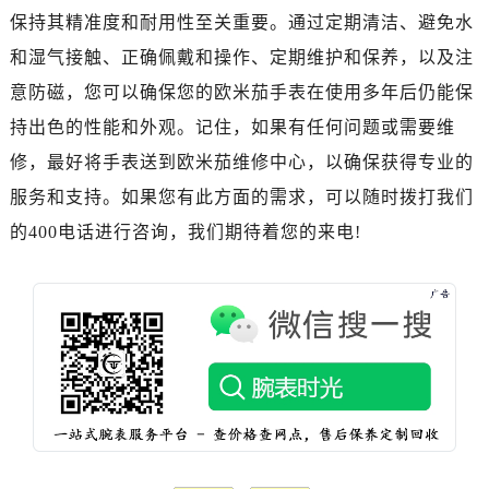
辽宁省丹东市振兴区七经街欧米茄售后服务中心（需提前预约）
保持其精准度和耐用性至关重要。通过定期清洁、避免水
辽宁省抚顺市新抚区东一路欧米茄售后服务中心（需提前预约）
和湿气接触、正确佩戴和操作、定期维护和保养，以及注
辽宁省阜新市海州区解放大街欧米茄售后服务中心（需提前预约）
意防磁，您可以确保您的欧米茄手表在使用多年后仍能保
辽宁省葫芦岛市连山区中央路欧米茄售后服务中心（需提前预约）
持出色的性能和外观。记住，如果有任何问题或需要维
辽宁省锦州市古塔区中央大街欧米茄售后服务中心（需提前预约）
修，最好将手表送到欧米茄维修中心，以确保获得专业的
辽宁省辽阳市白塔区新运大街欧米茄售后服务中心（需提前预约）
辽宁省盘锦市兴隆台区石油大街欧米茄售后服务中心（需提前预约）
服务和支持。如果您有此方面的需求，可以随时拨打我们
辽宁省铁岭市银州区南马路欧米茄售后服务中心（需提前预约）
的400电话进行咨询，我们期待着您的来电!
辽宁省营口市站前区市府路与渤海大街交叉口欧米茄售后服务中心（需提前预约）
辽宁省沈阳市沈河区中街路137号亨得利名表维修授权店1楼欧米茄售后服务中心（需提前预约）
辽宁省沈阳市沈河区中街路83号亨得利名表维修授权店1楼欧米茄售后服务中心（需提前预约）
北京市朝阳区建国门外大街甲6号华熙国际中心D座11层1102室欧米茄售后服务中心（需提前预约）
北京市东城区东长安街1号王府井东方广场W3座6层602室欧米茄售后服务中心（需提前预约）
河北省保定市竞秀区朝阳北大街北国先天下欧米茄售后服务中心（需提前预约）
内蒙古自治区阿拉善盟市左旗土尔扈特大街欧米茄售后服务中心（需提前预约）
内蒙古自治区巴彦淖尔市临河区新华街欧米茄售后服务中心（需提前预约）