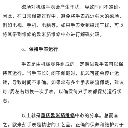
黑龙江省齐齐哈尔市龙沙区龙华路欧米茄售后服务中心（需提前预约）
磁场对机械手表会产生干扰，导致时间不准确。
黑龙江省双鸭山市尖山区新兴大街欧米茄售后服务中心（需提前预约）
因此，在日常佩戴过程中，避免将手表靠近强大的磁场，
黑龙江省绥化市北林区新华街与康庄路交叉口欧米茄售后服务中心（需提前预约）
例如电视、手机、电脑等。如果手表受到磁场干扰，可以
黑龙江省伊春市伊美区通河路欧米茄售后服务中心（需提前预约）
将其带到维修的欧米茄维修中心进行解磁处理。
吉林省白城市洮北区明仁南街欧米茄售后服务中心（需提前预约）
吉林省白山市浑江区浑江大街欧米茄售后服务中心（需提前预约）
6、保持手表运行
吉林省吉林市船营区河南街欧米茄售后服务中心（需提前预约）
吉林省辽源市龙山区人民大街欧米茄售后服务中心（需提前预约）
手表是由机械零件组成的，定期佩戴手表可以保
吉林省梅河口市新华街道梅河大街欧米茄售后服务中心（需提前预约）
持其运行。当手表长时间不佩戴时，机芯可能会停止运
吉林省四平市铁东区紫气大路与南九经街交汇处欧米茄售后服务中心（需提前预约）
转，导致时间不准确。如果您有多个手表轮流佩戴，建议
吉林省松原市宁江区五环大街欧米茄售后服务中心（需提前预约）
吉林省通化市东昌区环通乡江南大街欧米茄售后服务中心（需提前预约）
每2周左右切换一次手表，以确保每只手表都保持运行状
吉林省延边市延吉市解放路欧米茄售后服务中心（需提前预约）
态。
辽宁省鞍山市铁东区站前街欧米茄售后服务中心（需提前预约）
辽宁省本溪市平山区胜利路欧米茄售后服务中心（需提前预约）
以上就是
重庆欧米茄维修
中心
的分享。总而言
辽宁省朝阳市双塔区新华路欧米茄售后服务中心（需提前预约）
之，欧米茄手表是精密的工艺品，正确的保养和维护对于